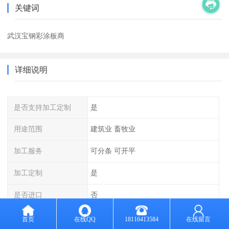
关键词
武汉宝钢彩涂板商
详细说明
是否支持加工定制
是
用途范围
建筑业 畜牧业
加工服务
可分条 可开平
加工定制
是
是否进口
否
计量方式
过磅
首页
在线QQ
18116413584
在线留言