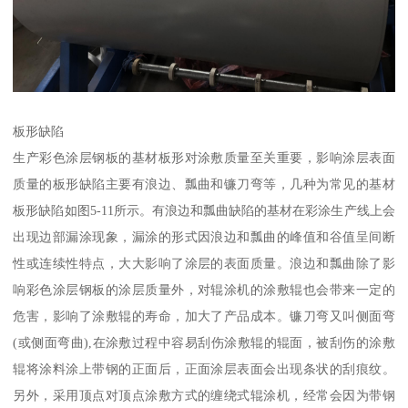
板形缺陷
生产彩色涂层钢板的基材板形对涂敷质量至关重要，影响涂层表面
质量的板形缺陷主要有浪边、瓢曲和镰刀弯等，几种为常见的基材
板形缺陷如图5-11所示。有浪边和瓢曲缺陷的基材在彩涂生产线上会
出现边部漏涂现象，漏涂的形式因浪边和瓢曲的峰值和谷值呈间断
性或连续性特点，大大影响了涂层的表面质量。浪边和瓢曲除了影
响彩色涂层钢板的涂层质量外，对辊涂机的涂敷辊也会带来一定的
危害，影响了涂敷辊的寿命，加大了产品成本。镰刀弯又叫侧面弯
(或侧面弯曲),在涂敷过程中容易刮伤涂敷辊的辊面，被刮伤的涂敷
辊将涂料涂上带钢的正面后，正面涂层表面会出现条状的刮痕纹。
另外，采用顶点对顶点涂敷方式的缠绕式辊涂机，经常会因为带钢