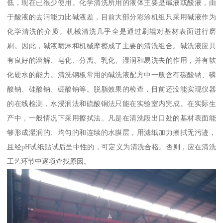
低，现在已很少使用。化学清洗所用的液体主要是碱液或酸液，由
于酸液的去污能力比碱液差，目前大部分彩涂机组只采用碱液作为
化学清洗的介质。机械清洗几乎全是通过刷辊对基材表面进行磨
刷。因此，碱液喷淋和机械摩擦成了主要的清洗组合。碱洗液应具
有良好的溶解、皂化、分离、乳化、湿润和易洗去的作用，并有软
化硬水的能力。清洗钢板常用的碱洗液配方中一般含有碳酸钠、磷
酸钠、硅酸钠、硼酸钠等。脱脂效果的检查，目前还没能实现仪器
的在线检测，水浸润法和硫酸铜法只能在实验室内完成。在实际生
产中，一般情况下采用擦拭法。凡是在清洗段出口处的基材表面能
够形成湿润的、均匀的和连续的水膜层，用滤纸加力擦拭无污迹，
且经pH试纸贴试后呈中性的，可定义为清洗合格。否则，应在清洗
工艺环节中逐项查找原因。