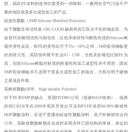
想，因此PE涂料的使用仍需受到一些限制，一般用在空气污染不严
重的地区或需多次成型加工的产品。
硅改性聚酯（SMP,Silicone Mobified Polyester)
由于聚酯含有活性基-OH/-COOH,极易和其它高分子化和物反应，为
改良PE的耐阳光性与粉化性，以色泽保持性与耐热性优的Silicone树
脂作变性反应，和PE的变性比可于5%—50%之间，SMP提供钢板更
好的持久性，其防蚀年限可长达lO－12年，当然其价格也比较PE为
高，但因Silicone树脂对材质的附着性和加工成型性并不理想，因此
SMP彩涂钢板并不适用于需多次成型加工的场合，大部分用于建物
之屋顶及外墙。
高耐侯聚酯(HDP、High durable Polyster)
对于PE和SMP的缺点，英国HYDRO公司（现被BASF收购）、瑞典
的BECKER等在2000年初其开发出可达到PVDF涂层60-80%耐候性
HDP聚酯涂料，且优于普通的硅改性聚酯涂料，其户外耐候性达到
15年。高耐候聚酯树脂在合成时采用含环己烷结构的单体，来达到
树脂的柔韧性、耐候性和成本的平衡，采用不含芳香族的多元醇和