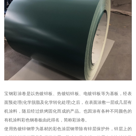
宝钢彩涂卷是以热镀锌板、热镀铝锌板、电镀锌板等为基板，经表
面预处理(化学脱脂及化学转化处理)之后，在表面涂敷一层或几层有
机涂料，随后经过烘烤固化而成的产品。也因涂有各种不同颜色的
有机涂料彩色钢卷板由此得名，简称彩涂卷。
使用热镀锌钢带为基材的彩色涂层钢带除有锌层保护外，锌层上的