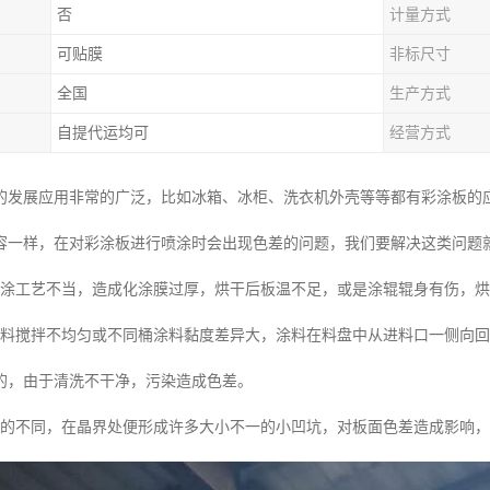
否
计量方式
可贴膜
非标尺寸
全国
生产方式
自提代运均可
经营方式
的发展应用非常的广泛，比如冰箱、冰柜、洗衣机外壳等等都有彩涂板的
容一样，在对彩涂板进行喷涂时会出现色差的问题，我们要解决这类问题
化涂工艺不当，造成化涂膜过厚，烘干后板温不足，或是涂辊辊身有伤，
涂料搅拌不均匀或不同桶涂料黏度差异大，涂料在料盘中从进料口一侧向
的，由于清洗不干净，污染造成色差。
小的不同，在晶界处便形成许多大小不一的小凹坑，对板面色差造成影响