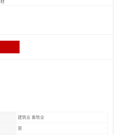
钢材
建筑业 畜牧业
是