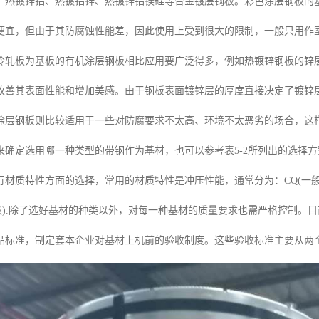
、热镀锌铝、热镀铝锌、热镀锌铝镁硅等合金镀层钢板。彩色涂层钢板的
便宜，但由于其防腐蚀性能差，因此使用上受到很大的限制，一般只用作
轧板为基板的有机涂层钢板相比应用要广泛得多，例如热镀锌钢板的锌层(1
改善其表面性能和增加美感。由于钢板表面镀锌层的厚度直接决定了镀锌层钢
涂层钢板则比较适用于一些对防腐要求不太高、环境不太恶劣的场合，这
来确定选用哪一种类型的带钢作为基材，也可以参考表5-2所列出的选择
材质特性方面的选择，常用的材质特性是冲压性能，通常分为：CQ(一般),DQ(
深冲级).除了选好基材的种类以外，对每一种基材的质量要求也需严格控制
品标准，制定套本企业对基材上机前的验收制度。这些验收标准主要从两