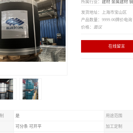
所属行业：
建材
金属建材
发货地址：上海市宝山区
产品数量：9999.00牌价电询
价格：
面议
在线留言
制
是
用途范围
可分条 可开平
加工定制