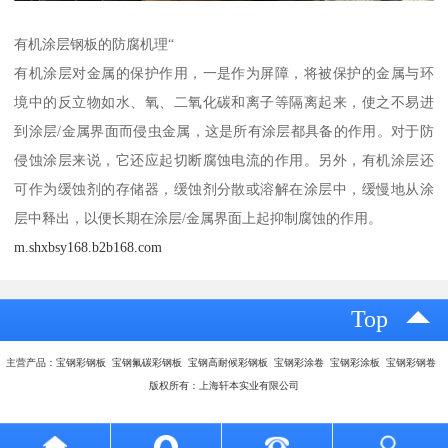
有机涂层钢板的防腐机理“
有机涂层对金属的保护作用，一是作为屏障，将被保护的金属与环
境中的反立物如水、氧、二氧化碳和离子等隔离起来，使之不易进
到涂层/金属界面而侵虫金属，这是所有涂层都具备的作用。对于防
侵蚀涂层来说，它还应起切断腐蚀电流的作用。另外，有机涂层还
可作为缓蚀剂的存储器，缓蚀剂分散或溶解在涂层中，缓慢地从涂
层中释出，以便长期在涂层/金属界面上起抑制腐蚀的作用。
m.shxbsy168.b2b168.com
Top
主营产品：宝钢彩钢板 宝钢氟碳彩钢板 宝钢高耐候彩钢板 宝钢彩涂卷 宝钢彩涂板 宝钢彩钢卷
版权所有：上海轩本实业有限公司