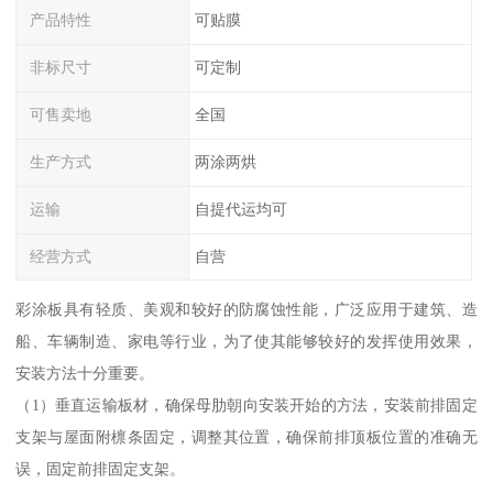
产品特性
可贴膜
非标尺寸
可定制
可售卖地
全国
生产方式
两涂两烘
运输
自提代运均可
经营方式
自营
彩涂板具有轻质、美观和较好的防腐蚀性能，广泛应用于建筑、造
船、车辆制造、家电等行业，为了使其能够较好的发挥使用效果，
安装方法十分重要。
（1）垂直运输板材，确保母肋朝向安装开始的方法，安装前排固定
支架与屋面附檩条固定，调整其位置，确保前排顶板位置的准确无
误，固定前排固定支架。