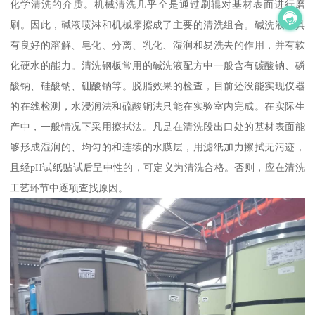
化学清洗的介质。机械清洗几乎全是通过刷辊对基材表面进行磨
刷。因此，碱液喷淋和机械摩擦成了主要的清洗组合。碱洗液应具
有良好的溶解、皂化、分离、乳化、湿润和易洗去的作用，并有软
化硬水的能力。清洗钢板常用的碱洗液配方中一般含有碳酸钠、磷
酸钠、硅酸钠、硼酸钠等。脱脂效果的检查，目前还没能实现仪器
的在线检测，水浸润法和硫酸铜法只能在实验室内完成。在实际生
产中，一般情况下采用擦拭法。凡是在清洗段出口处的基材表面能
够形成湿润的、均匀的和连续的水膜层，用滤纸加力擦拭无污迹，
且经pH试纸贴试后呈中性的，可定义为清洗合格。否则，应在清洗
工艺环节中逐项查找原因。