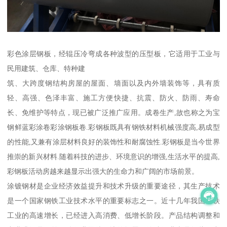
彩色涂层钢板，经辊压冷弯成各种波型的压型板，它适用于工业与
民用建筑、仓库、特种建
筑、大跨度钢结构房屋的屋面、墙面以及内外墙装饰等，具有质
轻、高强、色泽丰富、施工方便快捷、抗震、防火、防雨、寿命
长、免维护等特点，现已被广泛推广应用。成卷生产,故也称之为宝
钢鲜蓝彩涂卷彩涂钢板卷.彩钢板既具有钢铁材料机械强度高,易成型
的性能,又兼有涂层材料良好的装饰性和耐腐蚀性.彩钢板是当今世界
推崇的新兴材料.随着科技的进步、环境意识的增强,生活水平的提高,
彩钢板活动房越来越显示出强大的生命力和广阔的市场前景。
涂镀钢材是企业经济效益提升和技术升级的重要途径，其生产技术
是一个国家钢铁工业技术水平的重要标志之一。近十几年我国钢铁
工业的高速增长，已经进入高消费、低增长阶段。产品结构调整和