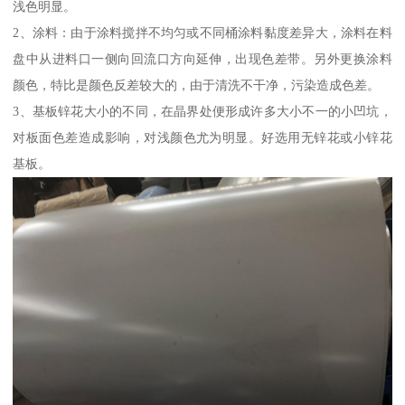
浅色明显。
2、涂料：由于涂料搅拌不均匀或不同桶涂料黏度差异大，涂料在料
盘中从进料口一侧向回流口方向延伸，出现色差带。另外更换涂料
颜色，特比是颜色反差较大的，由于清洗不干净，污染造成色差。
3、基板锌花大小的不同，在晶界处便形成许多大小不一的小凹坑，
对板面色差造成影响，对浅颜色尤为明显。好选用无锌花或小锌花
基板。