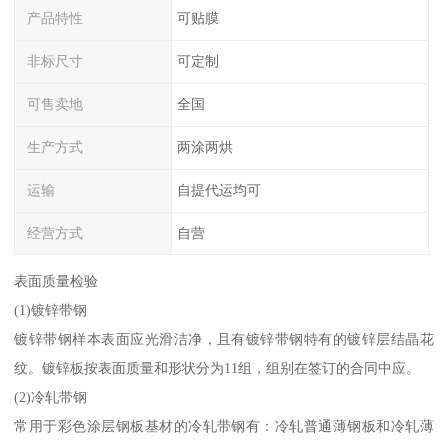
产品特性
可贴膜
非标尺寸
可定制
可售卖地
全国
生产方式
两涂两烘
运输
自提代运均可
经营方式
自营
表面质量检验
(1)镀锌带钢
镀锌带钢样本表面应光滑洁净，且有镀锌带钢特有的镀锌层结晶花
纹。镀锌板按表面质量和形状分为11组，组别在签订的合同中应。
(2)冷轧带钢
常用于彩色涂层钢板基材的冷轧带钢有：冷轧普通薄钢板和冷轧薄