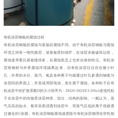
有机涂层钢板的腐蚀过程
有机涂层钢板的腐蚀与基板的腐蚀不同。由于有机涂层钢板与腐蚀
环境之间有一惰性膜层，使基板受到保护，在涂层未被破坏以前，
腐蚀速率要比基板慢得多，在腐蚀形态上也有自身的特点。有机涂
层将钢材与外界腐蚀环境隔离起来，但有机涂层往往存在微小针
孔，外界的水分、蒸汽、氧及各种离子均能通过针孔参透到钢基与
涂层间的界面上，并形成局部电池，发生膜下腐蚀。各种粒子在有
机涂层中的扩散系数D的大小排序为：DH20>D02DCI-DNa1侵蚀性粒
子在涂层中的传输受涂层种类、组分、结构的影响。一般认为，蒸
气压高的如水、氧等容易浸透到涂层中，而蒸气压低的离子很难透
过健全的1涂膜。有机涂层钢板腐蚀速度除与有机涂层物理化学性能