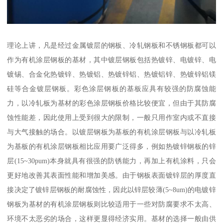
理论上讲，凡是经过金属镀层的钢板、冷轧钢板和不锈钢板都可以
作为有机涂层钢板的基材，其中镀层钢板包括热镀锌、电镀锌、电
镀锡、合金化热镀锌、热镀铝、热镀锌铝、热镀铝锌、热镀锌铝镁
硅等合金镀层钢板。彩色涂层钢板的基板应具有较强的防腐蚀能
力，以冷轧板为基材的彩色涂层钢板价格比较便宜，但由于其防腐
蚀性能差，因此使用上受到很大的限制，一般只用作室内或不直接
与大气接触的场合。以镀层钢板为基板的有机涂层钢板与以冷轧板
为基板的有机涂层钢板相比应用要广泛得多，例如热镀锌钢板的锌
层(15~30pum)本身就具有很强的防锈能力，再加上有机涂料，只会
更好地改善其表面性能和增加美感。由于钢板表面镀锌层的厚度直
接决定了镀锌层钢板的耐腐蚀性，因此以锌层较薄(5~8um)的电镀锌
钢板为基材的有机涂层钢板则比较适用于一些对防腐要求不太高、
环境不太恶劣的场合，这样更显得经济实用。基材的选择一般由供