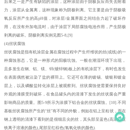
后果之一是产生有缺陷的涂层，这种涂层由于阴极反应而失去附着
力，涂层从金属离，这种现象称为阴极剥离。它主要是由于阴极吸
氧反应所产生的高pH值，对涂层/金属界面之间结合力起了破坏作
用，在没有外加电流时，由于涂层下局部腐蚀电池作用，产生阴极
剥离的破坏。阴极剥离实例见图5-8,[9]
(4)丝状腐蚀
丝状腐蚀是指有机涂层金属在腐蚀过程中产生纤维状的丝(或线)的一
种腐蚀形态，它是一种形式的阳极坑蚀。一般在潮湿环境下出现，
且多发生在钢、铝、镁、锌(镀锌钢)板上的有机涂层下，有时也发生
在表面偶然被沾染了盐的裸羽上。它还可在薄的镀锡、镀银和镀金
层上，以及磷酸盐转化涂层上被观察到。丝状腐蚀使需要保持良好
外观的漆膜受到破坏，在食品罐头内的清漆下发生的丝状腐会严重
影响商品的质量。图5-9所示为涂膜下铝合金的丝状腐蚀。[10].不同
基板丝状腐蚀所产生的“丝”有不同的外貌，例如在铝上呈粒状，而在
钢上透明的清漆下看到的是很细且尖的丝，其头部呈蓝色(高浓度亚
铁离子溶液的颜色),尾部呈红棕色(氢氧化铁的颜色).