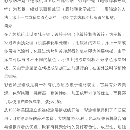
彩涂钢板是在连续机组上以冷轧带钢，镀锌带钢（电镀锌和热镀
锌）为基板，经过表面预处理（脱脂和化学处理），用辊涂的方
法，涂上一层或多层液态涂料，化经过烘烤和冷却所得的板材。
简介
在连续机组上以冷轧带钢，镀锌带钢（电镀锌和热镀锌）为基板，
经过表面预处理（脱脂和化学处理），用辊涂的方法，涂上一层或
多层液态涂料，化经过烘烤和冷却所得的板材即为涂层钢板。由于
涂层可以有各种不同的颜色，习惯上把涂层钢板叫做彩色涂层钢
板。又由于涂层是在钢板成型加工之前进行的，在国外这叫做预涂
层钢板.
彩色涂层钢板是将一种有机涂层涂敷于钢材表面，它具有外表美
观、色彩艳丽、强度高、耐蚀性好、加工成型方便等优点，而且还
可以使用户降低成本、减少污染。
从1935年美国建立条连续涂层钢板线开始，彩涂钢板得到了广泛应
用，目前彩涂板的品种繁多，大约超过600种，彩涂板兼有机聚合物
与钢板两者的优点，既有有机聚合物的良好着色性、成型性、耐蚀