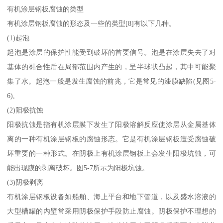
有机涂层钢板腐蚀的类型
有机涂层钢板腐蚀的形态及一些的类型[8]有以下几种。
(1)起泡
起泡是涂层的保护性能受到破坏的首要信号。泡是在涂层失去了对
基体的黏合性后在局部范围内产生的，呈半球状凸起，其中可能聚
集了水。起泡一般是发生腐蚀的前兆，它是常见的漆膜缺陷(见图5-
6),
(2)阳极抗蚀
阳极抗蚀是指有机涂层膜下发生了阳极溶解反应使涂层从金属基体
离的一种有机涂层钢板的腐蚀形态。它是有机涂层钢板遭受腐蚀破
坏重要的一种形式。在阴极上有机涂层钢板上会发生阳极坑蚀，可
能出现膜的剥离破坏。图5-7所示为阳极坑蚀。
(3)阴极剥离
有机涂层钢板设备如船舶、海上平台和地下管道，以及盛水溶液的
大型槽罐的内壁常采用阴极保护手段防止腐蚀。阴极保护不理想的