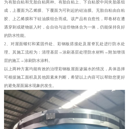
为有胎自粘和无胎自粘两种。有胎自粘上、下自粘胶中间夹胎基组
成，上覆面为乙烯膜、下覆面为可剥起的硅油膜。无胎自粘由自粘
胶、上乙烯膜和下硅油膜组合而成。该产品有自愈性，即卷材在遭
遇穿刺或硬物嵌入时，会自动与这些物体合为一体，仍能保持良好
的防水性能。
2、对屋面螺钉和紧固件处、彩钢板搭接处及屋脊瓦处进行防水处
理。其施工流程为：清理基层→涂刷基层处理防水材料→附加增强
层的施工→涂刷防水涂料。
以上两种方案均能有效的治理彩钢板屋面渗漏水的情况，具体选择
可根据施工面积及其他因素来判断，希望以上内容可以帮助您更好
的避免屋面漏水现象的发生。