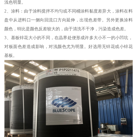
浅色明显。
2、涂料：由于涂料搅拌不均匀或不同桶涂料黏度差异大，涂料在料
盘中从进料口一侧向回流口方向延伸，出现色差带。另外更换涂料
颜色，特比是颜色反差较大的，由于清洗不干净，污染造成色差。
3、基板锌花大小的不同，在晶界处便形成许多大小不一的小凹坑，
对板面色差造成影响，对浅颜色尤为明显。好选用无锌花或小锌花
基板。