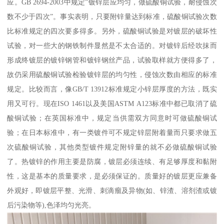
应。GB 2694-2003中规定”镀锌层应均匀，做硫酸铜试验，耐侵蚀次
数不少于四次”。事实表明，只要附锌量达到标准，硫酸铜试验次数
比标准规定的四次要多得多。另外，硫酸铜试验是对镀层的破坏性
试验，对一些大的钢铁制件显然是不太合适的。对镀锌后经吹抹而
形成终镀层的镀锌钢管和镀锌钢丝产品，试验取样就方便得多了，
故仍采用硫酸铜试验检验镀锌层的均匀性，侵蚀次数由相应的标准
规定。比较而言，像GB/T 13912标准规定小锌层厚度的方法，既实
用又可行。现在ISO 1461以及美国ASTM A123标准中都已取消了硫
酸铜试验；在英国标准中，规定当供需双方同意时可做硫酸铜试
验；在日本标准中，有一类镀件可不规定锌层附着量而只要求做五
次硫酸铜试验，其他类型镀件规定附锌量的就不必做硫酸铜试验
了。热镀锌的作用主要是防腐，镀层必须连续、有足够厚度和黏附
性，这是基本的质量要求，是必须保证的。质量好的镀层更应兼备
外观好，即镀层平整、光滑、刺滴瘤及异物(如、锌渣、溶剂渣或镀
后污染物等),色泽均匀光亮。