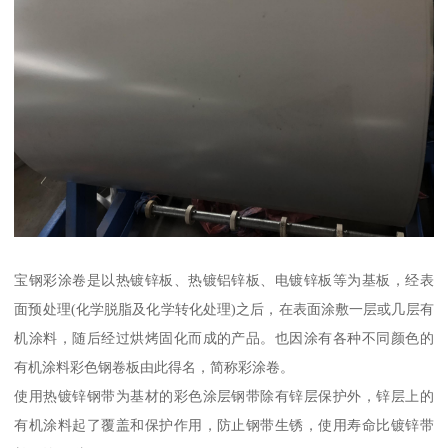
宝钢彩涂卷是以热镀锌板、热镀铝锌板、电镀锌板等为基板，经表
面预处理(化学脱脂及化学转化处理)之后，在表面涂敷一层或几层有
机涂料，随后经过烘烤固化而成的产品。也因涂有各种不同颜色的
有机涂料彩色钢卷板由此得名，简称彩涂卷。
使用热镀锌钢带为基材的彩色涂层钢带除有锌层保护外，锌层上的
有机涂料起了覆盖和保护作用，防止钢带生锈，使用寿命比镀锌带