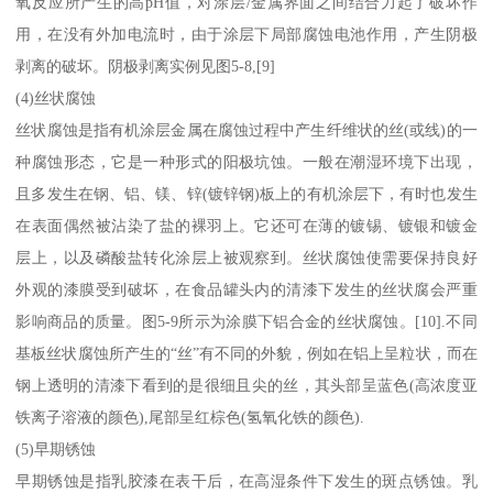
氧反应所产生的高pH值，对涂层/金属界面之间结合力起了破坏作
用，在没有外加电流时，由于涂层下局部腐蚀电池作用，产生阴极
剥离的破坏。阴极剥离实例见图5-8,[9]
(4)丝状腐蚀
丝状腐蚀是指有机涂层金属在腐蚀过程中产生纤维状的丝(或线)的一
种腐蚀形态，它是一种形式的阳极坑蚀。一般在潮湿环境下出现，
且多发生在钢、铝、镁、锌(镀锌钢)板上的有机涂层下，有时也发生
在表面偶然被沾染了盐的裸羽上。它还可在薄的镀锡、镀银和镀金
层上，以及磷酸盐转化涂层上被观察到。丝状腐蚀使需要保持良好
外观的漆膜受到破坏，在食品罐头内的清漆下发生的丝状腐会严重
影响商品的质量。图5-9所示为涂膜下铝合金的丝状腐蚀。[10].不同
基板丝状腐蚀所产生的“丝”有不同的外貌，例如在铝上呈粒状，而在
钢上透明的清漆下看到的是很细且尖的丝，其头部呈蓝色(高浓度亚
铁离子溶液的颜色),尾部呈红棕色(氢氧化铁的颜色).
(5)早期锈蚀
早期锈蚀是指乳胶漆在表干后，在高湿条件下发生的斑点锈蚀。乳