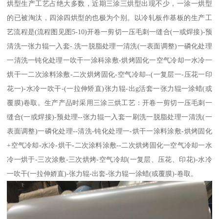
烘型生产工艺占绝大多数，近期三涂三烘型出现不少，一涂一烘型
的已被淘汰，四涂四烘型的也极为个别。以冷轧板作基板的生产工
艺流程是(流程图见图5-10)开卷一剪切一压毛刺一缝合(一或焊接)-预
清洗一张力辊一入套-.洗一脱脂处理一清洗(一表面调整)一磷化处理
一清洗一钝化处理一吹干一涂科涂敷-烘烤固化一空气冷却一水冷一
烘干一二次涂料涂敷-二次烘烤固化-空气冷却--(一复层一-压花一印
花一)-水冷一吹干-(一拉伸矫直)张力辊-出g活套一张力辊一涂蜡(或
覆膜)卷取。生产产品时采用三涂三烘工艺：开卷一剪切一压毛刺一
缝合(一或焊接)-预处理--张力辊一入套一刷洗一脱脂处理一清洗(一
表面调整)一磷化处理--清洗-钝化处理一-烘干一涂料涂敷-烘烤固化
+空气冷却-水冷-烘干-二次涂料涂敷--二次烘烤固化一空气冷却一水
冷一烘于-三次涂敷-三次烘烤-空气冷却(一复层、压花、印花)-水冷
一吹干(一拉伸娇直)-张力辊-出套-张力辊一涂蜡(或覆膜)-卷取。