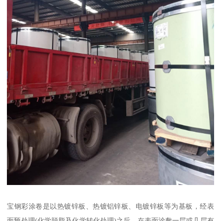
宝钢彩涂卷是以热镀锌板、热镀铝锌板、电镀锌板等为基板，经表
面预处理(化学脱脂及化学转化处理)之后，在表面涂敷一层或几层有