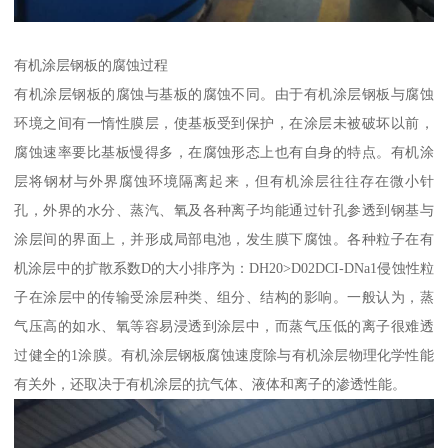
有机涂层钢板的腐蚀过程
有机涂层钢板的腐蚀与基板的腐蚀不同。由于有机涂层钢板与腐蚀
环境之间有一惰性膜层，使基板受到保护，在涂层未被破坏以前，
腐蚀速率要比基板慢得多，在腐蚀形态上也有自身的特点。有机涂
层将钢材与外界腐蚀环境隔离起来，但有机涂层往往存在微小针
孔，外界的水分、蒸汽、氧及各种离子均能通过针孔参透到钢基与
涂层间的界面上，并形成局部电池，发生膜下腐蚀。各种粒子在有
机涂层中的扩散系数D的大小排序为：DH20>D02DCI-DNa1侵蚀性粒
子在涂层中的传输受涂层种类、组分、结构的影响。一般认为，蒸
气压高的如水、氧等容易浸透到涂层中，而蒸气压低的离子很难透
过健全的1涂膜。有机涂层钢板腐蚀速度除与有机涂层物理化学性能
有关外，还取决于有机涂层的抗气体、液体和离子的渗透性能。