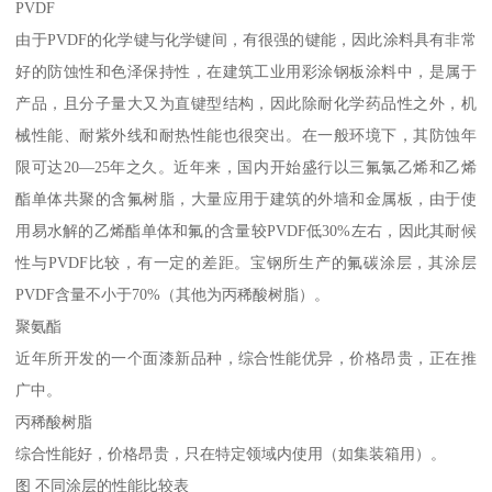
PVDF
由于PVDF的化学键与化学键间，有很强的键能，因此涂料具有非常
好的防蚀性和色泽保持性，在建筑工业用彩涂钢板涂料中，是属于
产品，且分子量大又为直键型结构，因此除耐化学药品性之外，机
械性能、耐紫外线和耐热性能也很突出。在一般环境下，其防蚀年
限可达20—25年之久。近年来，国内开始盛行以三氟氯乙烯和乙烯
酯单体共聚的含氟树脂，大量应用于建筑的外墙和金属板，由于使
用易水解的乙烯酯单体和氟的含量较PVDF低30%左右，因此其耐候
性与PVDF比较，有一定的差距。宝钢所生产的氟碳涂层，其涂层
PVDF含量不小于70%（其他为丙稀酸树脂）。
聚氨酯
近年所开发的一个面漆新品种，综合性能优异，价格昂贵，正在推
广中。
丙稀酸树脂
综合性能好，价格昂贵，只在特定领域内使用（如集装箱用）。
图 不同涂层的性能比较表