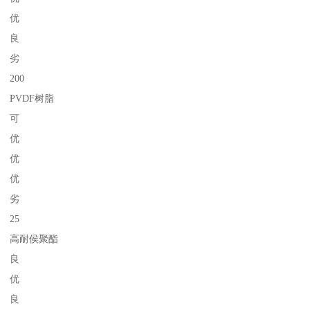
优
良
劣
200
PVDF树脂
可
优
优
优
劣
25
高耐侯聚酯
良
优
良