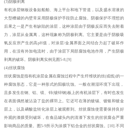
(3)阴极剥离
有机涂层钢板设备如船舶、海上平台和地下管道，以及盛水溶液的
大型槽罐的内壁常采用阴极保护手段防止腐蚀。阴极保护不理想的
后果之一是产生有缺陷的涂层，这种涂层由于阴极反应而失去附着
力，涂层从金属离，这种现象称为阴极剥离。它主要是由于阴极吸
氧反应所产生的高pH值，对涂层/金属界面之间结合力起了破坏作
用，在没有外加电流时，由于涂层下局部腐蚀电池作用，产生阴极
剥离的破坏。阴极剥离实例见图5-8,[9]
(4)丝状腐蚀
丝状腐蚀是指有机涂层金属在腐蚀过程中产生纤维状的丝(或线)的一
种腐蚀形态，它是一种形式的阳极坑蚀。一般在潮湿环境下出现，
且多发生在钢、铝、镁、锌(镀锌钢)板上的有机涂层下，有时也发生
在表面偶然被沾染了盐的裸羽上。它还可在薄的镀锡、镀银和镀金
层上，以及磷酸盐转化涂层上被观察到。丝状腐蚀使需要保持良好
外观的漆膜受到破坏，在食品罐头内的清漆下发生的丝状腐会严重
影响商品的质量。图5-9所示为涂膜下铝合金的丝状腐蚀。[10].不同