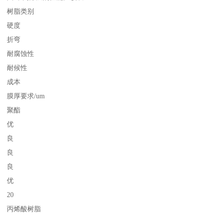
树脂类别
硬度
折弯
耐腐蚀性
耐候性
成本
膜厚要求/um
聚酯
优
良
良
良
优
20
丙烯酸树脂