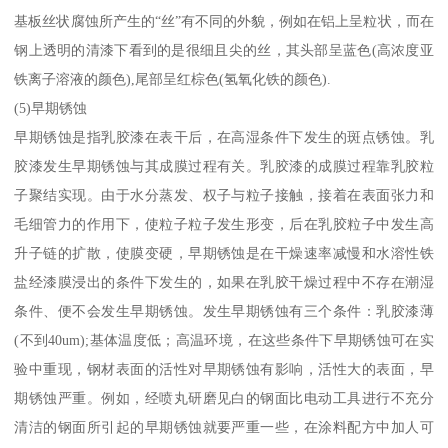
基板丝状腐蚀所产生的“丝”有不同的外貌，例如在铝上呈粒状，而在
钢上透明的清漆下看到的是很细且尖的丝，其头部呈蓝色(高浓度亚
铁离子溶液的颜色),尾部呈红棕色(氢氧化铁的颜色).
(5)早期锈蚀
早期锈蚀是指乳胶漆在表干后，在高湿条件下发生的斑点锈蚀。乳
胶漆发生早期锈蚀与其成膜过程有关。乳胶漆的成膜过程靠乳胶粒
子聚结实现。由于水分蒸发、权子与粒子接触，接着在表面张力和
毛细管力的作用下，使粒子粒子发生形变，后在乳胶粒子中发生高
升子链的扩散，使膜变硬，早期锈蚀是在干燥速率减慢和水溶性铁
盐经漆膜浸出的条件下发生的，如果在乳胶干燥过程中不存在潮湿
条件、便不会发生早期锈蚀。发生早期锈蚀有三个条件：乳胶漆薄
(不到40um);基体温度低；高温环境，在这些条件下早期锈蚀可在实
验中重现，钢材表面的活性对早期锈蚀有影响，活性大的表面，早
期锈蚀严重。例如，经喷丸研磨见白的钢面比电动工具进行不充分
清洁的钢面所引起的早期锈蚀就要严重一些，在涂料配方中加人可