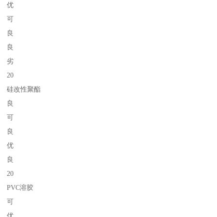
优
可
良
良
劣
20
硅改性聚酯
良
可
良
优
良
20
PVC溶胶
可
优