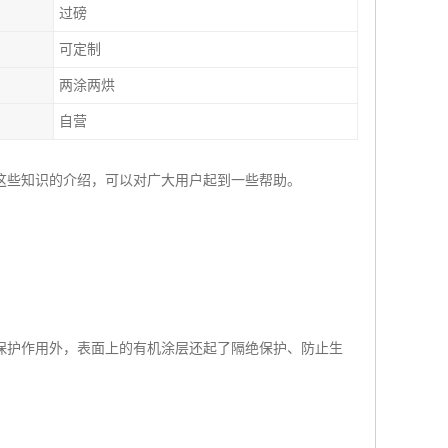
过磅
可定制
两涂两烘
自营
这些知识的介绍，可以对广大用户起到一些帮助。
保护作用外，表面上的有机涂层还起了隔绝保护、防止生