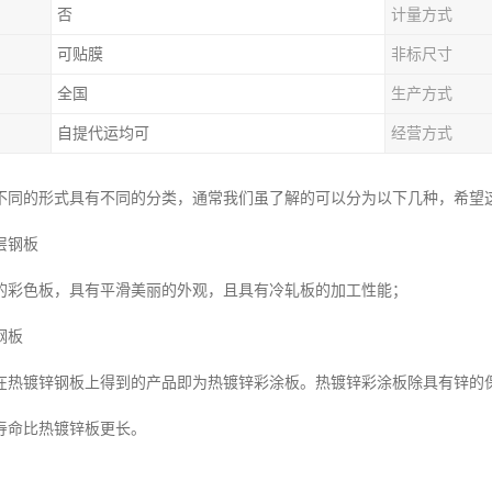
否
计量方式
可贴膜
非标尺寸
全国
生产方式
自提代运均可
经营方式
不同的形式具有不同的分类，通常我们虽了解的可以分为以下几种，希望
层钢板
的彩色板，具有平滑美丽的外观，且具有冷轧板的加工性能；
钢板
在热镀锌钢板上得到的产品即为热镀锌彩涂板。热镀锌彩涂板除具有锌的
寿命比热镀锌板更长。