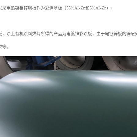
采用热镀铝锌钢板作为彩涂基板（55%AI-Zn和5%AI-Zn）。
，涂上有机涂料烘烤所得的产品为电镀锌彩涂板，由于电镀锌板的锌层薄，通
顶等。