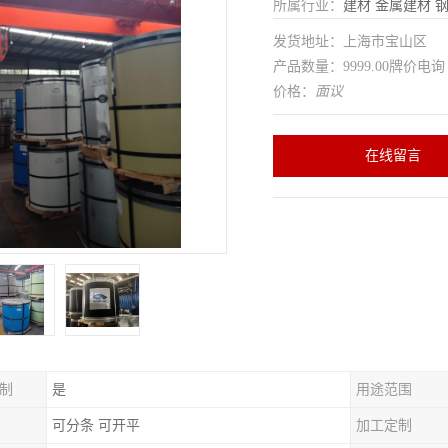
所属行业：
建材
金属建材
发货地址：上海市宝山区
产品数量：9999.00牌价电询
价格：
面议
在线留言
制
是
用途范围
可分条 可开平
加工定制