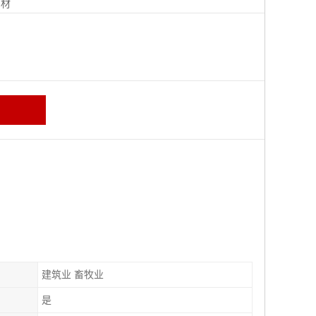
钢材
建筑业 畜牧业
是