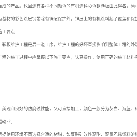
而成的产品。也因涂有各种不同颜色的有机涂料彩色钢卷板由此得名，简
为基材的彩色涂层钢带除有锌层保护外，锌层上的有机涂料起了覆盖和保护
施工要点
，彩板维护工程是后一道工序，维护工程的好坏直接影响到整体工程的外
工程的施工过程中应掌握以下施工要点，认真操作，使用正确的施工材料
、美观和良好的防腐蚀性能，又可直接加工，颜色一般分为灰白、海蓝、
运输业。
根据使用环境不同选择合适的树脂，如聚酯硅改性聚酯、聚氯乙烯塑料溶