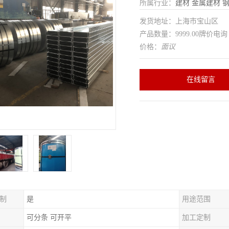
所属行业：
建材
金属建材
发货地址：上海市宝山区
产品数量：9999.00牌价电询
价格：
面议
在线留言
制
是
用途范围
可分条 可开平
加工定制