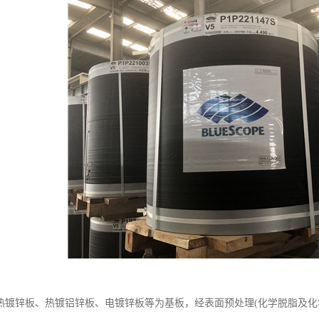
热镀锌板、热镀铝锌板、电镀锌板等为基板，经表面预处理(化学脱脂及化