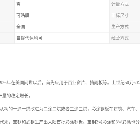
否
计量方式
可贴膜
非标尺寸
全国
生产方式
自提代运均可
经营方式
1936年在美国问世以后，首先应用于百业窗片、挡雨板等。上世纪50到6
产量的稳定增长。
初的一涂一烘改进为二涂二烘或者三涂三烘，彩涂钢板在建筑、汽车、
末，宝钢和武钢生产出大陆首批彩涂钢板。宝钢2号彩涂和3号彩涂也分别在