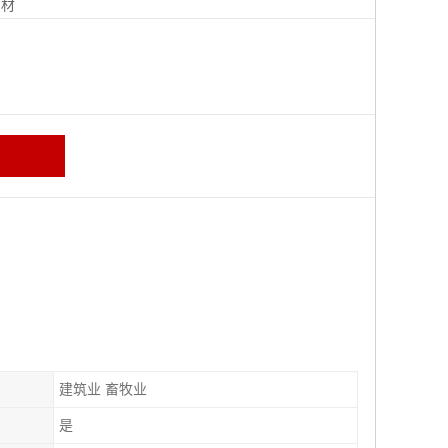
钢材
建筑业 畜牧业
是