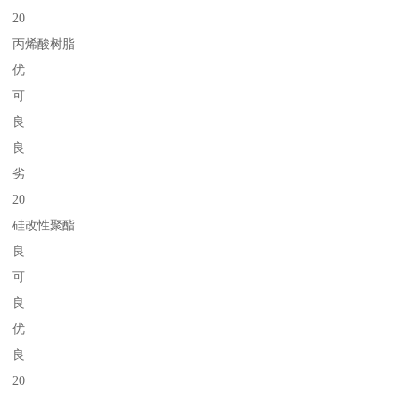
20
丙烯酸树脂
优
可
良
良
劣
20
硅改性聚酯
良
可
良
优
良
20