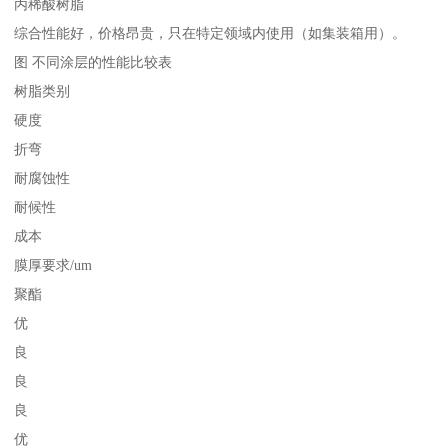
丙稀酸树脂
综合性能好，价格昂贵，只在特定领域内使用（如集装箱用）。
图 不同涂层的性能比较表
树脂类别
硬度
折弯
耐腐蚀性
耐候性
成本
膜厚要求/um
聚酯
优
良
良
良
优