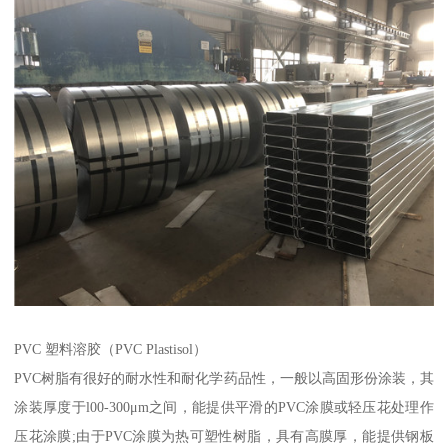
PVC 塑料溶胶（PVC Plastisol）
PVC树脂有很好的耐水性和耐化学药品性，一般以高固形份涂装，其
涂装厚度于l00-300μm之间，能提供平滑的PVC涂膜或轻压花处理作
压花涂膜;由于PVC涂膜为热可塑性树脂，具有高膜厚，能提供钢板