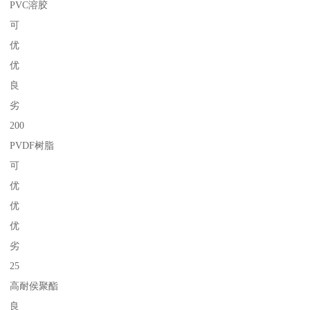
PVC溶胶
可
优
优
良
劣
200
PVDF树脂
可
优
优
优
劣
25
高耐侯聚酯
良