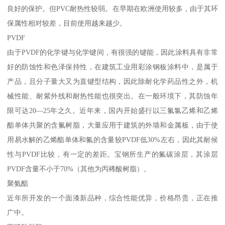
良好的保护。但PVC耐热性较弱。在早期在欧洲使用较多，由于其环
保属性相对较差，目前使用越来越少。
PVDF
由于PVDF的化学键与化学键间，有很强的键能，因此涂料具有非常
好的防蚀性和色泽保持性，在建筑工业用彩涂钢板涂料中，是属于
产品，且分子量大又为直键型结构，因此除耐化学药品性之外，机
械性能、耐紫外线和耐热性能也很突出。在一般环境下，其防蚀年
限可达20—25年之久。近年来，国内开始盛行以三氟氯乙烯和乙烯
酯单体共聚的含氟树脂，大量应用于建筑的外墙和金属板，由于使
用易水解的乙烯酯单体和氟的含量较PVDF低30%左右，因此其耐候
性与PVDF比较，有一定的差距。宝钢所生产的氟碳涂层，其涂层
PVDF含量不小于70%（其他为丙稀酸树脂）。
聚氨酯
近年所开发的一个面漆新品种，综合性能优异，价格昂贵，正在推
广中。