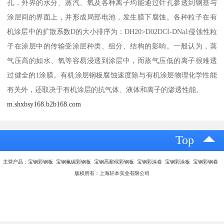
孔，外界的水分、蒸汽、氧及各种离子均能通过针孔参透到钢基与
涂层间的界面上，并形成局部电池，发生膜下腐蚀。各种粒子在有
机涂层中的扩散系数D的大小排序为：DH20>D02DCI-DNa1侵蚀性粒
子在涂层中的传输受涂层种类、组分、结构的影响。一般认为，蒸
气压高的如水、氧等容易浸透到涂层中，而蒸气压低的离子很难透
过健全的1涂膜。有机涂层钢板腐蚀速度除与有机涂层物理化学性能
有关外，还取决于有机涂层的抗气体、液体和离子的渗透性能。
m.shxbsy168.b2b168.com
Top
主营产品：宝钢彩钢板 宝钢氟碳彩钢板 宝钢高耐候彩钢板 宝钢彩涂卷 宝钢彩涂板 宝钢彩钢卷
版权所有：上海轩本实业有限公司