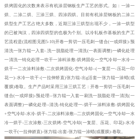
烘烤固化的次数来表示有机涂层钢板生产工艺的形式。如：一涂一
烘、二涂二烘、三涂三烘、四涂四烘。目前有机涂层钢板的二涂二
烘型生产工艺占绝大多数，近期三涂三烘型出现不少，一涂一烘型
的已被淘汰，四涂四烘型的也极为个别。以冷轧板作基板的生产工
艺流程是(流程图见图5-10)开卷一剪切一压毛刺一缝合(一或焊接)-预
清洗一张力辊一入套-.洗一脱脂处理一清洗(一表面调整)一磷化处理
一清洗一钝化处理一吹干一涂科涂敷-烘烤固化一空气冷却一水冷一
烘干一二次涂料涂敷-二次烘烤固化-空气冷却--(一复层一-压花一印
花一)-水冷一吹干-(一拉伸矫直)张力辊-出g活套一张力辊一涂蜡(或
覆膜)卷取。生产产品时采用三涂三烘工艺：开卷一剪切一压毛刺一
缝合(一或焊接)-预处理--张力辊一入套一刷洗一脱脂处理一清洗(一
表面调整)一磷化处理--清洗-钝化处理一-烘干一涂料涂敷-烘烤固化
+空气冷却-水冷-烘干-二次涂料涂敷--二次烘烤固化一空气冷却一水
冷一烘于-三次涂敷-三次烘烤-空气冷却(一复层、压花、印花)-水冷
一吹干(一拉伸娇直)-张力辊-出套-张力辊一涂蜡(或覆膜)-卷取。