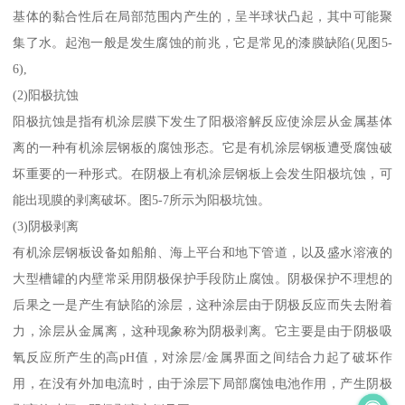
基体的黏合性后在局部范围内产生的，呈半球状凸起，其中可能聚
集了水。起泡一般是发生腐蚀的前兆，它是常见的漆膜缺陷(见图5-
6),
(2)阳极抗蚀
阳极抗蚀是指有机涂层膜下发生了阳极溶解反应使涂层从金属基体
离的一种有机涂层钢板的腐蚀形态。它是有机涂层钢板遭受腐蚀破
坏重要的一种形式。在阴极上有机涂层钢板上会发生阳极坑蚀，可
能出现膜的剥离破坏。图5-7所示为阳极坑蚀。
(3)阴极剥离
有机涂层钢板设备如船舶、海上平台和地下管道，以及盛水溶液的
大型槽罐的内壁常采用阴极保护手段防止腐蚀。阴极保护不理想的
后果之一是产生有缺陷的涂层，这种涂层由于阴极反应而失去附着
力，涂层从金属离，这种现象称为阴极剥离。它主要是由于阴极吸
氧反应所产生的高pH值，对涂层/金属界面之间结合力起了破坏作
用，在没有外加电流时，由于涂层下局部腐蚀电池作用，产生阴极