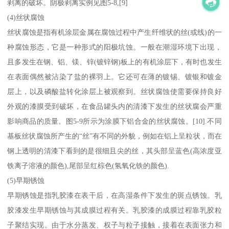
剥离的破坏。阴极剥离实例见图5-8,[9]
(4)丝状腐蚀
丝状腐蚀是指有机涂层金属在腐蚀过程中产生纤维状的丝(或线)的一
种腐蚀形态，它是一种形式的阳极坑蚀。一般在潮湿环境下出现，
且多发生在钢、铝、镁、锌(镀锌钢)板上的有机涂层下，有时也发生
在表面偶然被沾染了盐的裸羽上。它还可在薄的镀锡、镀银和镀金
层上，以及磷酸盐转化涂层上被观察到。丝状腐蚀使需要保持良好
外观的漆膜受到破坏，在食品罐头内的清漆下发生的丝状腐会严重
影响商品的质量。图5-9所示为涂膜下铝合金的丝状腐蚀。[10].不同
基板丝状腐蚀所产生的“丝”有不同的外貌，例如在铝上呈粒状，而在
钢上透明的清漆下看到的是很细且尖的丝，其头部呈蓝色(高浓度亚
铁离子溶液的颜色),尾部呈红棕色(氢氧化铁的颜色).
(5)早期锈蚀
早期锈蚀是指乳胶漆在表干后，在高湿条件下发生的斑点锈蚀。乳
胶漆发生早期锈蚀与其成膜过程有关。乳胶漆的成膜过程靠乳胶粒
子聚结实现。由于水分蒸发、权子与粒子接触，接着在表面张力和