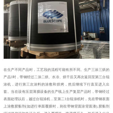
在生产不同产品时，工艺段的流程可能有所不同。生产三涂三烘的
产品1时，带钢经过二涂二烘、水冷、烘干后又再次返回至第三台辊
涂机，进行第三次涂料的涂敷和烘烤，然后继续下行直至进入出
套。当在设有压层薄膜设备的生产线上生产复层产品时，带钢经过
表面处理以后，越过台辊涂机，至第二1台辊涂机时，先在带钢表面
上涂敷胶黏剂(如进行单面覆膜时，则在带钢背面涂背面漆),胶黏剂