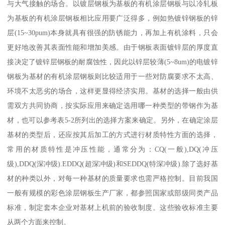
与大气接触的场合。以镀层钢板为基板的有机涂层钢板与以冷轧板
为基板的有机涂层钢板相比应用要广泛得多，例如热镀锌钢板的锌
层(15~30pum)本身就具有很强的防锈能力，再加上有机涂料，只会
更好地改善其表面性能和增加美感。由于钢板表面镀锌层的厚度直
接决定了镀锌层钢板的耐腐蚀性，因此以锌层较薄(5~8um)的电镀锌
钢板为基材的有机涂层钢板则比较适用于一些对防腐要求不太高、
环境不太恶劣的场合，这样更显得经济实用。基材的选择一般由供
需双方共同协商，按实际应用来确定选用哪一种类型的带钢作为基
材，也可以参考表5-2所列出的选择方案来确定。另外，在确定涂层
基材的类型后，还应按其后加工的方式进行材质特性方面的选择，
常用的材质特性是冲压性能，通常分为：CQ(一般),DQ(冲压
级),DDQ(深冲级).EDDQ(超深冲级)和SEDDQ(特深冲级).除了选好基
材的种类以外，对每一种基材的质量要求也需严格控制。目前我国
一般有规模的彩色涂层钢板生产厂家，都参照国家或部级同类产品
标准，制定套本企业对基材上机前的验收制度。这些验收标准主要
从两个方面来控制。