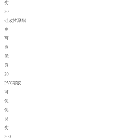
劣
20
硅改性聚酯
良
可
良
优
良
20
PVC溶胶
可
优
优
良
劣
200