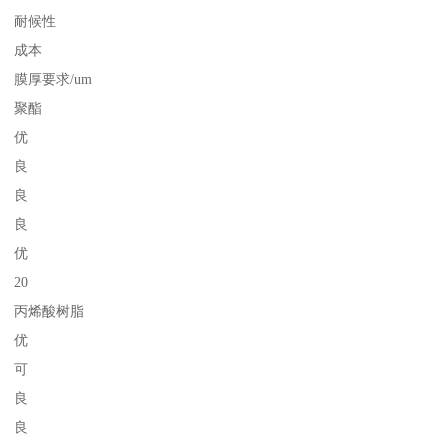
耐候性
成本
膜厚要求/um
聚酯
优
良
良
良
优
20
丙烯酸树脂
优
可
良
良