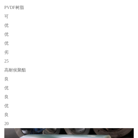
PVDF树脂
可
优
优
优
劣
25
高耐侯聚酯
良
优
良
优
良
20