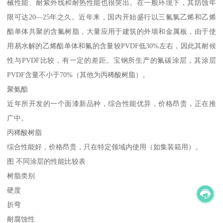
械性能、耐紫外线和耐热性能也很突出。在一般环境下，其防蚀年
限可达20—25年之久。近年来，国内开始盛行以三氟氯乙烯和乙烯
酯单体共聚的含氟树脂，大量应用于建筑的外墙和金属板，由于使
用易水解的乙烯酯单体和氟的含量较PVDF低30%左右，因此其耐候
性与PVDF比较，有一定的差距。宝钢所生产的氟碳涂层，其涂层
PVDF含量不小于70%（其他为丙稀酸树脂）。
聚氨酯
近年所开发的一个面漆新品种，综合性能优异，价格昂贵，正在推
广中。
丙稀酸树脂
综合性能好，价格昂贵，只在特定领域内使用（如集装箱用）。
图 不同涂层的性能比较表
树脂类别
硬度
折弯
耐腐蚀性