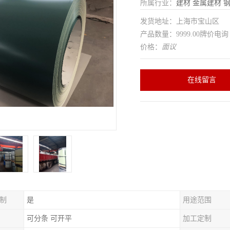
所属行业：
建材
金属建材
发货地址：上海市宝山区
产品数量：9999.00牌价电询
价格：
面议
在线留言
制
是
用途范围
可分条 可开平
加工定制