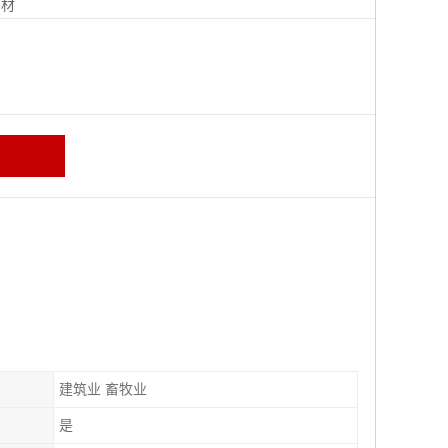
钢材
建筑业 畜牧业
是