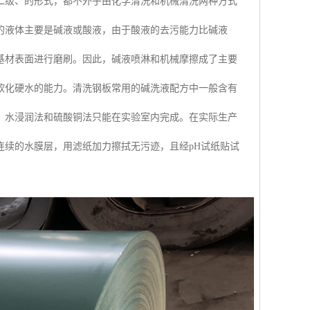
二级、的形式，都不外乎由化学清洗和机械清洗两种方式
的液体主要是碱液或酸液，由于酸液的去污能力比碱液
基材表面进行磨刷。因此，碱液喷淋和机械摩擦成了主要
软化硬水的能力。清洗钢板常用的碱洗液配方中一般含有
，水浸润法和硫酸铜法只能在实验室内完成。在实际生产
连续的水膜层，用滤纸加力擦拭无污迹，且经pH试纸贴试