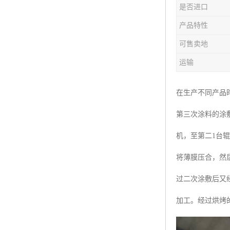
是否进口
产品特性
可售卖地
运输
在生产不同产品
第三次涂料的涂
机，至第二1台
将薄膜压合，然
过二次涂敷后又
加工。经过烘烤