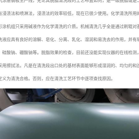
机涂层钢板生产线，无论其脱脂清洗段的工艺布置如何，是一级脱脂或是
有浸渍法和喷淋法，浸渍法的效率较低，现在已很少使用。化学清洗所用
彩涂机组只采用碱液作为化学清洗的介质。机械清洗几乎全是通过刷辊对
洗液应具有良好的溶解、皂化、分离、乳化、湿润和易洗去的作用，并有
、硅酸钠、硼酸钠等。脱脂效果的检查，目前还没能实现仪器的在线检测
采用擦拭法。凡是在清洗段出口处的基材表面能够形成湿润的、均匀的和
定义为清洗合格。否则，应在清洗工艺环节中逐项查找原因。