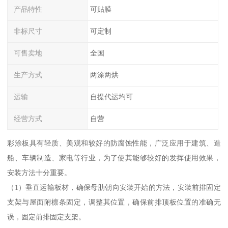
产品特性
可贴膜
非标尺寸
可定制
可售卖地
全国
生产方式
两涂两烘
运输
自提代运均可
经营方式
自营
彩涂板具有轻质、美观和较好的防腐蚀性能，广泛应用于建筑、造
船、车辆制造、家电等行业，为了使其能够较好的发挥使用效果，
安装方法十分重要。
（1）垂直运输板材，确保母肋朝向安装开始的方法，安装前排固定
支架与屋面附檩条固定，调整其位置，确保前排顶板位置的准确无
误，固定前排固定支架。