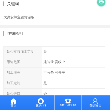
关键词
大兴安岭宝钢彩涂板
详细说明
是否支持加工定制
是
用途范围
建筑业 畜牧业
加工服务
可分条 可开平
加工定制
是
是否进口
否
计量方式
过磅
首页
在线QQ
18116413584
在线留言