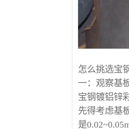
怎么挑选宝
一：观察基
宝钢镀铝锌
先得考虑基
是0.02~0