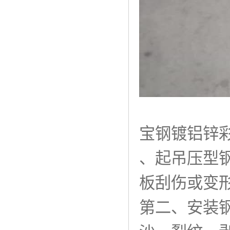
宝钢镀铝锌
、起吊压型
板刮伤或变
第二、安装