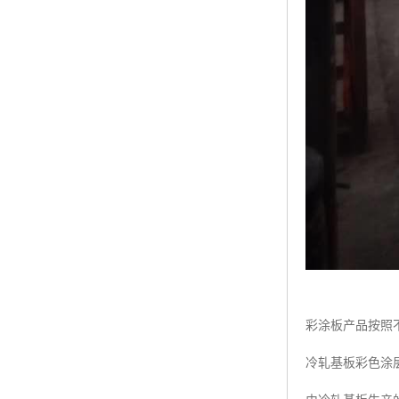
彩涂板产品按照
冷轧基板彩色涂