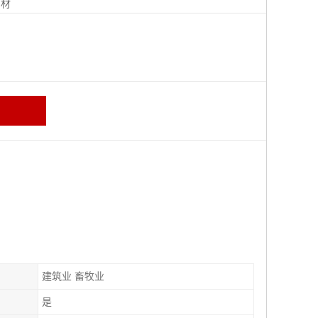
钢材
建筑业 畜牧业
是