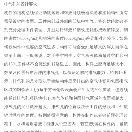
排气孔的设计要求
构件的结构必须保证助镀溶剂和锌液能顺畅地流通和接触构件所有
需要镀锌的表面。工件内部或外部的凹坑中空气，将会妨碍助镀溶
剂充分处理工件表面，并且妨碍锌液和钢铁接触形成热镀锌层。钢
的密度(7850kg/m3)和锌液的密度(6620kg/m3)差异相对比较小，如果
钢铁构件中包容的空气过多，构件可能会受到足够大的浮力而浮在
锌浴上面。一般来说，对于中空构件，空气所占体积超过空腔容积
的15%,工件将不会沉没到锌浴里去。因此，构件上应有足够大小、
数量及位置分布合理的排气孔，以保证足够的排气能力，如图3-6所
示。排气孔的尺寸取决于钢结构件里需排出的空气体积和包围排气
区域的钢铁表面积(每平方米钢铁表面会产生大约200g灰渣，也必须
能通过排气孔顺畅地排H),空气体积和包围排气区域的表面积越大，
排气孔的尺寸就应越大。排气孔的位置取决于工件的形状和工件镀
锌时悬挂的角度。特别值得注意的，构件在制作或者镀前预处理过
程中，水和溶剂溶液可能进入中空腔内，若它]残留在构件内，当镀