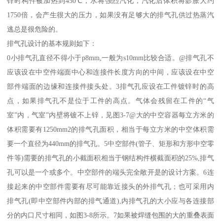
锌时构件被加热到450℃，水将强烈汽化，汽化后体积将影胀大约
1750倍，会产生很大的压力，如果没有足够大的排气孔供过热蒸汽
逃总是很危险的。
排气孔设计的基本规则如下：
0小排气孔直径不得小于p8mm,一般为s10mm比较合适。@排气孔不
应该设在中空件端面中心和连接件长度方向的中间，应该设在中空
部件端面的边缘和连接件接头处。3排气孔应设在工件镀锌时的高
点，如果排气孔不是位于工件的高点。气体会残留在工件的“气
室”内，气室”内壁将镀不上锌，见图3-7@大的中空容器每立方米的
体积需要有1250mm2的排气孔面积，相当于每立方米的中空体积需
要一个直径为440mm的排气孔。5中空部件(管子、矩形和方形中空零
件等)需要的排气孔的小截面积相当于钢结构件横截面积的25%,排气
孔可以是一个或多个。中空部件的端头完全敞开是的设计方案。6连
接起来的中空部件需要有尽可能靠近接头的外排气孔；也可采用内
排气孔(即中空部件内部的排气通道),内排气孔的大小应与各连接部
分的内口尺寸相同，如图3-8所示。7如果被焊缝包围的大的重叠表面