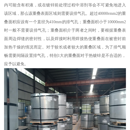
内可能含有积液，或在镀锌前处理过程中溶剂等会不可避免地进入
该区域，那么该重叠表面区域则需要设排气孔。超过40000rmm2的重
叠面积应设有一个直径为410mm的排气孔；重叠面积小于10000mm2
时一般不需要设排气孔；重叠面积介于两者之间时，要根据重叠表
面周边焊缝的密封性，以及焊接时利用焊接热使重叠面在被密封前
加热干燥的情况而定。对于较长或者较大的重叠区域，为了排气顺
畅需要间隔设置排气孔，特别1大的重叠面对于热镀锌是不合适的，
应予以避免。