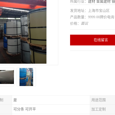
所属行业：
建材
金属建材
发货地址：上海市宝山区
产品数量：9999.00牌价电询
价格：
面议
在线留言
制
是
用途范围
可分条 可开平
加工定制