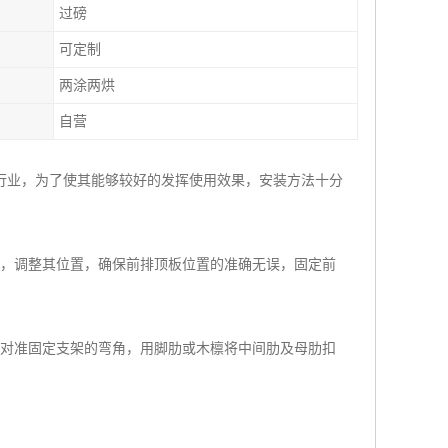
过磅
可定制
两涂两烘
自营
行业，为了使其能够较好的发挥使用效果，安装方法十分
定，调整其位置，确保前排顶板位置的准确无误，固定前
肋对准固定支架的弯角，用脚肋或木檩将中间肋及母肋扣