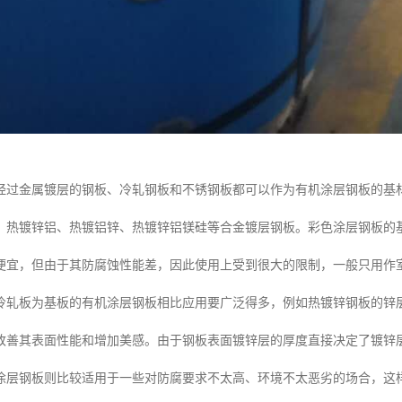
经过金属镀层的钢板、冷轧钢板和不锈钢板都可以作为有机涂层钢板的基
、热镀锌铝、热镀铝锌、热镀锌铝镁硅等合金镀层钢板。彩色涂层钢板的
便宜，但由于其防腐蚀性能差，因此使用上受到很大的限制，一般只用作
轧板为基板的有机涂层钢板相比应用要广泛得多，例如热镀锌钢板的锌层(1
改善其表面性能和增加美感。由于钢板表面镀锌层的厚度直接决定了镀锌层钢
涂层钢板则比较适用于一些对防腐要求不太高、环境不太恶劣的场合，这