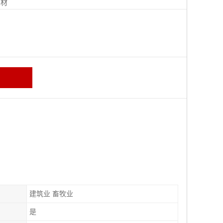
钢材
建筑业 畜牧业
是