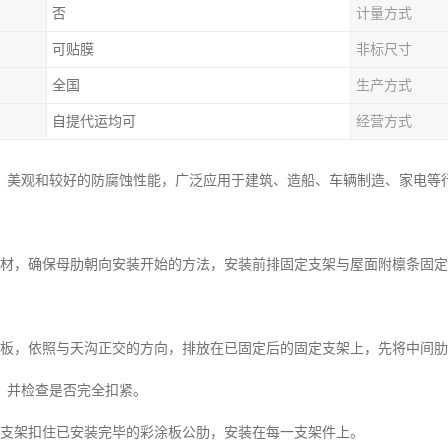
否
计量方式
可贴膜
非标尺寸
全国
生产方式
自提代运均可
经营方式
、美观和较好的防腐蚀性能，广泛应用于建筑、造船、车辆制造、家电等
板材，确保母肋朝向安装开始的方法，安装前排固定支架与屋面附檩条固
涂板，依照与天沟正交的方向，排放在已固定后的固定支架上，先将中间
，并检查是否完全扣紧。
定支架扣住已安装完毕的彩涂板公肋，安装在每一支架件上。