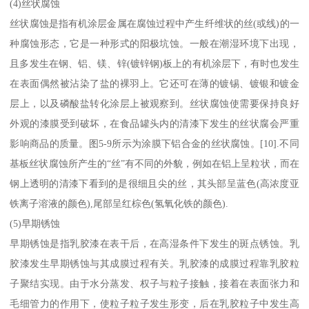
(4)丝状腐蚀
丝状腐蚀是指有机涂层金属在腐蚀过程中产生纤维状的丝(或线)的一
种腐蚀形态，它是一种形式的阳极坑蚀。一般在潮湿环境下出现，
且多发生在钢、铝、镁、锌(镀锌钢)板上的有机涂层下，有时也发生
在表面偶然被沾染了盐的裸羽上。它还可在薄的镀锡、镀银和镀金
层上，以及磷酸盐转化涂层上被观察到。丝状腐蚀使需要保持良好
外观的漆膜受到破坏，在食品罐头内的清漆下发生的丝状腐会严重
影响商品的质量。图5-9所示为涂膜下铝合金的丝状腐蚀。[10].不同
基板丝状腐蚀所产生的“丝”有不同的外貌，例如在铝上呈粒状，而在
钢上透明的清漆下看到的是很细且尖的丝，其头部呈蓝色(高浓度亚
铁离子溶液的颜色),尾部呈红棕色(氢氧化铁的颜色).
(5)早期锈蚀
早期锈蚀是指乳胶漆在表干后，在高湿条件下发生的斑点锈蚀。乳
胶漆发生早期锈蚀与其成膜过程有关。乳胶漆的成膜过程靠乳胶粒
子聚结实现。由于水分蒸发、权子与粒子接触，接着在表面张力和
毛细管力的作用下，使粒子粒子发生形变，后在乳胶粒子中发生高