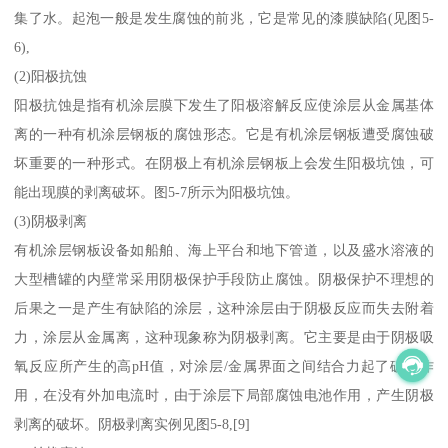
集了水。起泡一般是发生腐蚀的前兆，它是常见的漆膜缺陷(见图5-
6),
(2)阳极抗蚀
阳极抗蚀是指有机涂层膜下发生了阳极溶解反应使涂层从金属基体
离的一种有机涂层钢板的腐蚀形态。它是有机涂层钢板遭受腐蚀破
坏重要的一种形式。在阴极上有机涂层钢板上会发生阳极坑蚀，可
能出现膜的剥离破坏。图5-7所示为阳极坑蚀。
(3)阴极剥离
有机涂层钢板设备如船舶、海上平台和地下管道，以及盛水溶液的
大型槽罐的内壁常采用阴极保护手段防止腐蚀。阴极保护不理想的
后果之一是产生有缺陷的涂层，这种涂层由于阴极反应而失去附着
力，涂层从金属离，这种现象称为阴极剥离。它主要是由于阴极吸
氧反应所产生的高pH值，对涂层/金属界面之间结合力起了破坏作
用，在没有外加电流时，由于涂层下局部腐蚀电池作用，产生阴极
剥离的破坏。阴极剥离实例见图5-8,[9]