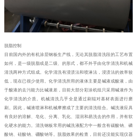
脱脂控制
目前国内外的有机涂层钢板生产线，无论其脱脂清洗段的工艺布置
如何，是一级脱脂或是二级、的形式，都不外乎由化学清洗和机械
清洗两种方式组成。化学清洗有浸渍法和喷淋法，浸渍法的效率较
低，现在已很少使用。化学清洗所用的液体主要是碱液或酸液，由
于酸液的去污能力比碱液差，目前大部分彩涂机组只采用碱液作为
化学清洗的介质。机械清洗几乎全是通过刷辊对基材表面进行磨
刷。因此，碱液喷淋和机械摩擦成了主要的清洗组合。碱洗液应具
有良好的溶解、皂化、分离、乳化、湿润和易洗去的作用，并有软
化硬水的能力。清洗钢板常用的碱洗液配方中一般含有碳酸钠、磷
酸钠、硅酸钠、硼酸钠等。脱脂效果的检查，目前还没能实现仪器