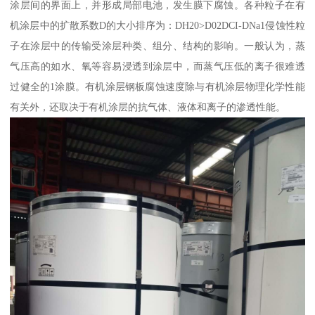
涂层间的界面上，并形成局部电池，发生膜下腐蚀。各种粒子在有
机涂层中的扩散系数D的大小排序为：DH20>D02DCI-DNa1侵蚀性粒
子在涂层中的传输受涂层种类、组分、结构的影响。一般认为，蒸
气压高的如水、氧等容易浸透到涂层中，而蒸气压低的离子很难透
过健全的1涂膜。有机涂层钢板腐蚀速度除与有机涂层物理化学性能
有关外，还取决于有机涂层的抗气体、液体和离子的渗透性能。