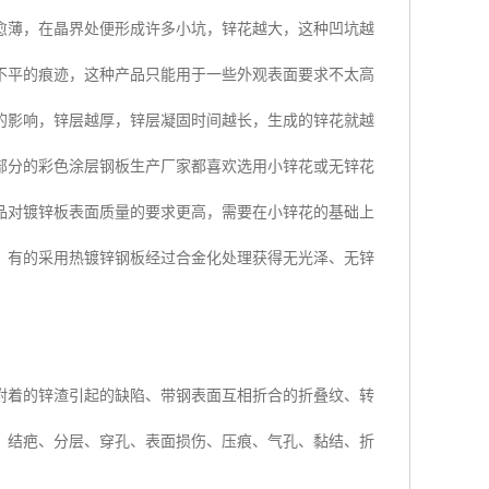
愈薄，在晶界处便形成许多小坑，锌花越大，这种凹坑越
不平的痕迹，这种产品只能用于一些外观表面要求不太高
的影响，锌层越厚，锌层凝固时间越长，生成的锌花就越
部分的彩色涂层钢板生产厂家都喜欢选用小锌花或无锌花
品对镀锌板表面质量的要求更高，需要在小锌花的基础上
。有的采用热镀锌钢板经过合金化处理获得无光泽、无锌
附着的锌渣引起的缺陷、带钢表面互相折合的折叠纹、转
：结疤、分层、穿孔、表面损伤、压痕、气孔、黏结、折