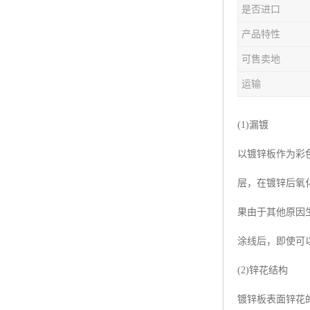
是否进口
产品特性
可售卖地
运输
(1)漏镀
以镀锌板作为彩
层，在镀锌后氧
果由于其他原因
涂线后，即使可
(2)锌花结构
镀锌板表面锌花