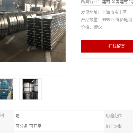
所属行业：
建材
金属建材
发货地址：上海市宝山区
产品数量：9999.00牌价电询
价格：
面议
在线留言
制
是
用途范围
可分条 可开平
加工定制