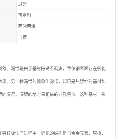
过磅
可定制
两涂两烘
自营
现象。漏镀是由于基材除锈不彻底，致使钢表面存在氧化
效果。另一种漏镀的现象叫露钢，起因是热镀锌的基材如
镀的情况，漏镀的地方呈粗糙的针孔黑点。这种基材上彩
在镀锌板生产过程中，锌花的结构是与合金元素、原板、