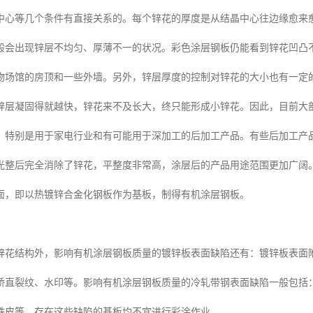
中心等几个条件有直接关系的。每个锌花的厚度是从结晶中心往边缘愈来
般会出现锌层不均匀、厚薄不一的状况。彩色涂层钢板仍能看到锌花凹凸
物场馆的房顶和一些外墙。另外，锌层厚度的控制对锌花的大小也有一定
锌层凝固得就越快，锌花来不及长大，终只能形成小锌花。因此，目前大
，特别是用于家电行业和有可能用于深加工的后加工产品。有些后加工产
光整后完全消除了锌花，平整度非常高，涂层后的产品用途范围更加广阔
面，即以热镀锌合金化钢板作为基板，制得有机涂层钢板。
锌花结构外，影响有机涂层钢板质量的镀锌板表面缺陷还有：镀锌板表面
矫直裂纹、水印等。影响有机涂层钢板质量的冷轧带钢表面缺陷一般包括
铁皮等，存在这些缺陷的基板均不宜进行彩涂作业。