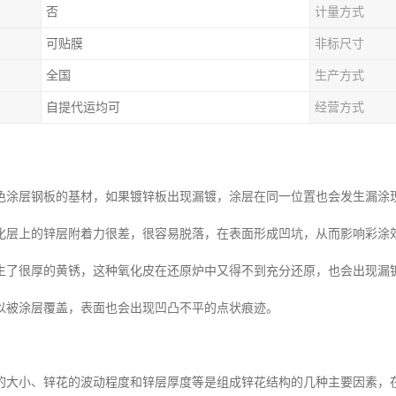
否
计量方式
可贴膜
非标尺寸
全国
生产方式
自提代运均可
经营方式
色涂层钢板的基材，如果镀锌板出现漏镀，涂层在同一位置也会发生漏涂
化层上的锌层附着力很差，很容易脱落，在表面形成凹坑，从而影响彩涂
生了很厚的黄锈，这种氧化皮在还原炉中又得不到充分还原，也会出现漏
以被涂层覆盖，表面也会出现凹凸不平的点状痕迹。
的大小、锌花的波动程度和锌层厚度等是组成锌花结构的几种主要因素，