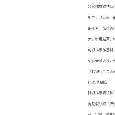
冷却速度和结晶
明显，且表面一
的场合，如建筑
大，锌层越薄，
的镀锌板作基材
进行光整处理，
花的铁锌合金表
(3)其他缺陷
除镀锌板漏镀和
向辊裂纹和拉伸
叠、裂缝、氧化