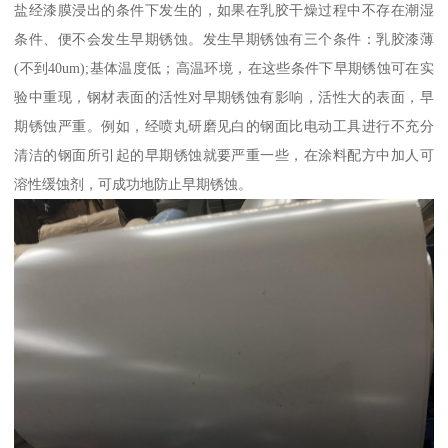
盐经漆膜浸出的条件下发生的，如果在乳胶干燥过程中不存在潮湿
条件、便不会发生早期锈蚀。发生早期锈蚀有三个条件：乳胶漆薄
(不到40um);基体温度低；高温环境，在这些条件下早期锈蚀可在实
验中重现，钢材表面的活性对早期锈蚀有影响，活性大的表面，早
期锈蚀严重。例如，经喷丸研磨见白的钢面比电动工具进行不充分
清洁的钢面所引起的早期锈蚀就要严重一些，在涂料配方中加人可
溶性缓蚀剂，可成功地防止早期锈蚀。