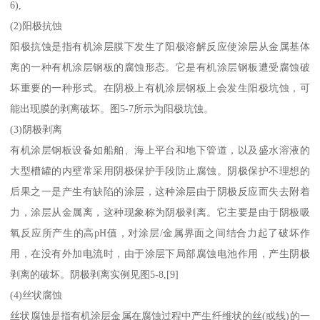
6),
(2)阳极抗蚀
阳极抗蚀是指有机涂层膜下发生了阳极溶解反应使涂层从金属基体
离的一种有机涂层钢板的腐蚀形态。它是有机涂层钢板遭受腐蚀破
坏重要的一种形式。在阴极上有机涂层钢板上会发生阳极坑蚀，可
能出现膜的剥离破坏。图5-7所示为阳极坑蚀。
(3)阴极剥离
有机涂层钢板设备如船舶、海上平台和地下管道，以及盛水溶液的
大型槽罐的内壁常采用阴极保护手段防止腐蚀。阴极保护不理想的
后果之一是产生有缺陷的涂层，这种涂层由于阴极反应而失去附着
力，涂层从金属离，这种现象称为阴极剥离。它主要是由于阴极吸
氧反应所产生的高pH值，对涂层/金属界面之间结合力起了破坏作
用，在没有外加电流时，由于涂层下局部腐蚀电池作用，产生阴极
剥离的破坏。阴极剥离实例见图5-8,[9]
(4)丝状腐蚀
丝状腐蚀是指有机涂层金属在腐蚀过程中产生纤维状的丝(或线)的一