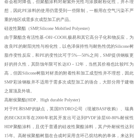
命会相对降低，但聚酯涂料对耐紫外光性与涂膜耐粉化性，并不理
想，因此PE涂料的使用仍需受到一些限制，一般用在空气污染不严
重的地区或需多次成型加工的产品。
硅改性聚酯（SMP,Silicone Mobified Polyester)
由于聚酯含有活性基-OH/-COOH,极易和其它高分子化和物反应，为
改良PE的耐阳光性与粉化性，以色泽保持性与耐热性优的Silicone树
脂作变性反应，和PE的变性比可于5%—50%之间，SMP提供钢板更
好的持久性，其防蚀年限可长达lO－12年，当然其价格也比较PE为
高，但因Silicone树脂对材质的附着性和加工成型性并不理想，因此
SMP彩涂钢板并不适用于需多次成型加工的场合，大部分用于建物
之屋顶及外墙。
高耐侯聚酯(HDP、High durable Polyster)
对于PE和SMP的缺点，英国HYDRO公司（现被BASF收购）、瑞典
的BECKER等在2000年初其开发出可达到PVDF涂层60-80%耐候性
HDP聚酯涂料，且优于普通的硅改性聚酯涂料，其户外耐候性达到
15年。高耐候聚酯树脂在合成时采用含环己烷结构的单体，来达到