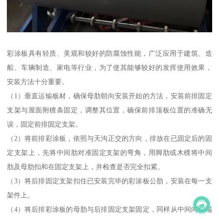
彩涂板具有轻质、美观和较好的防腐蚀性能，广泛应用于建筑、造
船、车辆制造、家电等行业，为了使其能够较好的发挥使用效果，
安装方法十分重要。
（1）垂直运输板材，确保母肋朝向安装开始的方法，安装前排固定
支架与屋面附檩条固定，调整其位置，确保前排顶板位置的准确无
误，固定前排固定支架。
（2）将前排彩涂板，依照与天沟正交的方向，排放在已固定后的固
定支架上，先将中间肋对准固定支架的弯角，用脚肋或木檩将中间
肋及母肋扣和在固定支架上，并检查是否完全扣紧。
（3）将后排固定支架扣住已安装完毕的彩涂板公肋，安装在每一支
架件上。
（4）将后排彩涂板的母肋与后排固定支架固定，同样从中间向两端