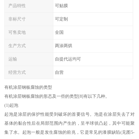
产品特性
可贴膜
非标尺寸
可定制
可售卖地
全国
生产方式
两涂两烘
运输
自提代运均可
经营方式
自营
有机涂层钢板腐蚀的类型
有机涂层钢板腐蚀的形态及一些的类型[8]有以下几种。
(1)起泡
起泡是涂层的保护性能受到破坏的首要信号。泡是在涂层失去了对
基体的黏合性后在局部范围内产生的，呈半球状凸起，其中可能聚
集了水。起泡一般是发生腐蚀的前兆，它是常见的漆膜缺陷(见图5-