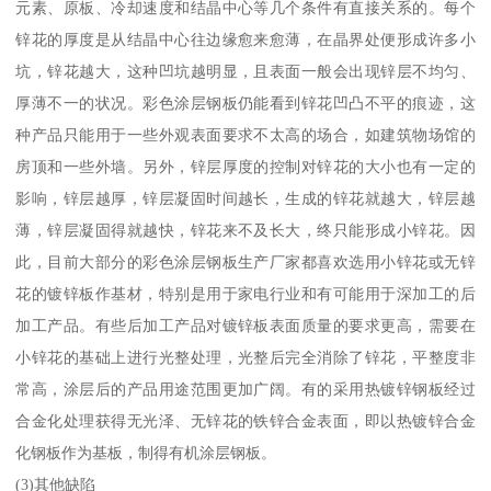
元素、原板、冷却速度和结晶中心等几个条件有直接关系的。每个
锌花的厚度是从结晶中心往边缘愈来愈薄，在晶界处便形成许多小
坑，锌花越大，这种凹坑越明显，且表面一般会出现锌层不均匀、
厚薄不一的状况。彩色涂层钢板仍能看到锌花凹凸不平的痕迹，这
种产品只能用于一些外观表面要求不太高的场合，如建筑物场馆的
房顶和一些外墙。另外，锌层厚度的控制对锌花的大小也有一定的
影响，锌层越厚，锌层凝固时间越长，生成的锌花就越大，锌层越
薄，锌层凝固得就越快，锌花来不及长大，终只能形成小锌花。因
此，目前大部分的彩色涂层钢板生产厂家都喜欢选用小锌花或无锌
花的镀锌板作基材，特别是用于家电行业和有可能用于深加工的后
加工产品。有些后加工产品对镀锌板表面质量的要求更高，需要在
小锌花的基础上进行光整处理，光整后完全消除了锌花，平整度非
常高，涂层后的产品用途范围更加广阔。有的采用热镀锌钢板经过
合金化处理获得无光泽、无锌花的铁锌合金表面，即以热镀锌合金
化钢板作为基板，制得有机涂层钢板。
(3)其他缺陷