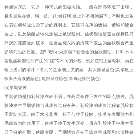
种腐蚀形态，它是一种形式的阳极坑蚀。一般在潮湿环境下出现，
且多发生在钢、铝、镁、锌(镀锌钢)板上的有机涂层下，有时也发生
在表面偶然被沾染了盐的裸羽上。它还可在薄的镀锡、镀银和镀金
层上，以及磷酸盐转化涂层上被观察到。丝状腐蚀使需要保持良好
外观的漆膜受到破坏，在食品罐头内的清漆下发生的丝状腐会严重
影响商品的质量。图5-9所示为涂膜下铝合金的丝状腐蚀。[10].不同
基板丝状腐蚀所产生的“丝”有不同的外貌，例如在铝上呈粒状，而在
钢上透明的清漆下看到的是很细且尖的丝，其头部呈蓝色(高浓度亚
铁离子溶液的颜色),尾部呈红棕色(氢氧化铁的颜色).
(5)早期锈蚀
早期锈蚀是指乳胶漆在表干后，在高湿条件下发生的斑点锈蚀。乳
胶漆发生早期锈蚀与其成膜过程有关。乳胶漆的成膜过程靠乳胶粒
子聚结实现。由于水分蒸发、权子与粒子接触，接着在表面张力和
毛细管力的作用下，使粒子粒子发生形变，后在乳胶粒子中发生高
升子链的扩散，使膜变硬，早期锈蚀是在干燥速率减慢和水溶性铁