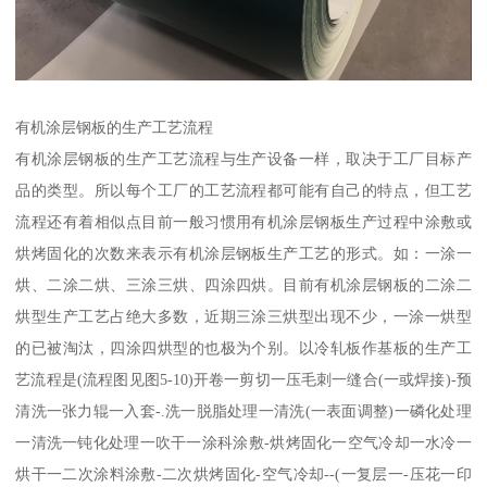
有机涂层钢板的生产工艺流程
有机涂层钢板的生产工艺流程与生产设备一样，取决于工厂目标产
品的类型。所以每个工厂的工艺流程都可能有自己的特点，但工艺
流程还有着相似点目前一般习惯用有机涂层钢板生产过程中涂敷或
烘烤固化的次数来表示有机涂层钢板生产工艺的形式。如：一涂一
烘、二涂二烘、三涂三烘、四涂四烘。目前有机涂层钢板的二涂二
烘型生产工艺占绝大多数，近期三涂三烘型出现不少，一涂一烘型
的已被淘汰，四涂四烘型的也极为个别。以冷轧板作基板的生产工
艺流程是(流程图见图5-10)开卷一剪切一压毛刺一缝合(一或焊接)-预
清洗一张力辊一入套-.洗一脱脂处理一清洗(一表面调整)一磷化处理
一清洗一钝化处理一吹干一涂科涂敷-烘烤固化一空气冷却一水冷一
烘干一二次涂料涂敷-二次烘烤固化-空气冷却--(一复层一-压花一印