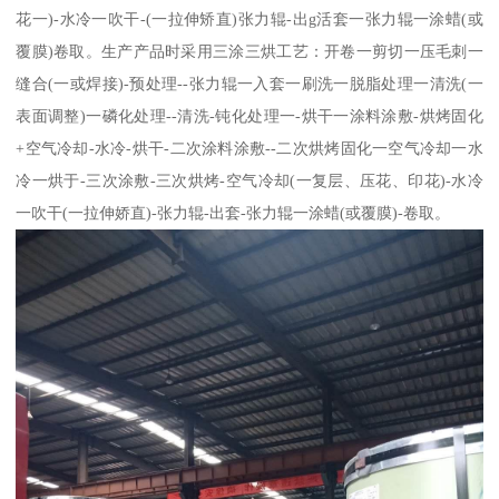
花一)-水冷一吹干-(一拉伸矫直)张力辊-出g活套一张力辊一涂蜡(或
覆膜)卷取。生产产品时采用三涂三烘工艺：开卷一剪切一压毛刺一
缝合(一或焊接)-预处理--张力辊一入套一刷洗一脱脂处理一清洗(一
表面调整)一磷化处理--清洗-钝化处理一-烘干一涂料涂敷-烘烤固化
+空气冷却-水冷-烘干-二次涂料涂敷--二次烘烤固化一空气冷却一水
冷一烘于-三次涂敷-三次烘烤-空气冷却(一复层、压花、印花)-水冷
一吹干(一拉伸娇直)-张力辊-出套-张力辊一涂蜡(或覆膜)-卷取。