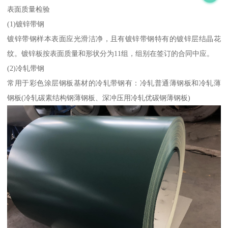
表面质量检验
(1)镀锌带钢
镀锌带钢样本表面应光滑洁净，且有镀锌带钢特有的镀锌层结晶花
纹。镀锌板按表面质量和形状分为11组，组别在签订的合同中应。
(2)冷轧带钢
常用于彩色涂层钢板基材的冷轧带钢有：冷轧普通薄钢板和冷轧薄
钢板(冷轧碳素结构钢薄钢板、深冲压用冷轧优碳钢薄钢板)