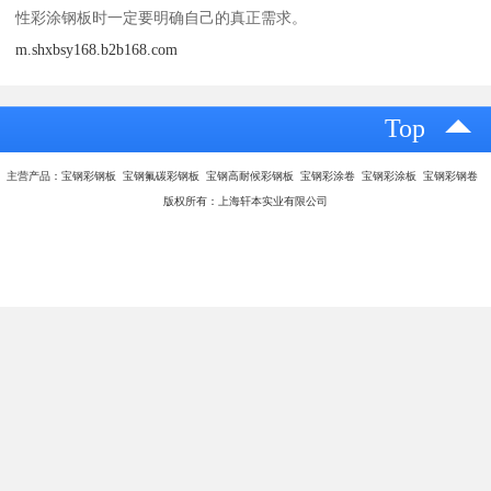
基材的验收与保养
基材到货并经过质量、数量、包装标志和质保书等项目验收后，应
对基材进行检验，基材检验一般包括表面质量检验、外形尺寸检验
和工艺力学性能检验三部分，检验阶段的工作好坏直接影响到有机
涂层钢板的质量和使用性能。据以往1经验表明，有机涂层钢板的质
量纠纷80%是因基材质量引起的。带钢的验收应成批进行，每批应由
钢号、锌层质量、加工性能、尺寸、表面1结构、表面质量相同的带