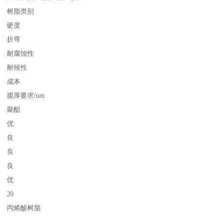
树脂类别
硬度
折弯
耐腐蚀性
耐候性
成本
膜厚要求/um
聚酯
优
良
良
良
优
20
丙烯酸树脂