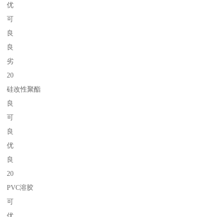
优
可
良
良
劣
20
硅改性聚酯
良
可
良
优
良
20
PVC溶胶
可
优