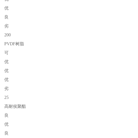
优
良
劣
200
PVDF树脂
可
优
优
优
劣
25
高耐侯聚酯
良
优
良