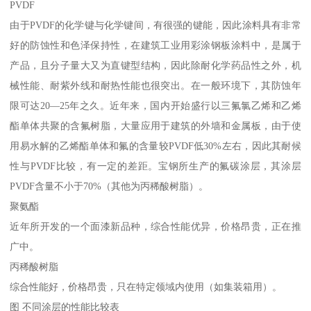
PVDF
由于PVDF的化学键与化学键间，有很强的键能，因此涂料具有非常
好的防蚀性和色泽保持性，在建筑工业用彩涂钢板涂料中，是属于
产品，且分子量大又为直键型结构，因此除耐化学药品性之外，机
械性能、耐紫外线和耐热性能也很突出。在一般环境下，其防蚀年
限可达20—25年之久。近年来，国内开始盛行以三氟氯乙烯和乙烯
酯单体共聚的含氟树脂，大量应用于建筑的外墙和金属板，由于使
用易水解的乙烯酯单体和氟的含量较PVDF低30%左右，因此其耐候
性与PVDF比较，有一定的差距。宝钢所生产的氟碳涂层，其涂层
PVDF含量不小于70%（其他为丙稀酸树脂）。
聚氨酯
近年所开发的一个面漆新品种，综合性能优异，价格昂贵，正在推
广中。
丙稀酸树脂
综合性能好，价格昂贵，只在特定领域内使用（如集装箱用）。
图 不同涂层的性能比较表