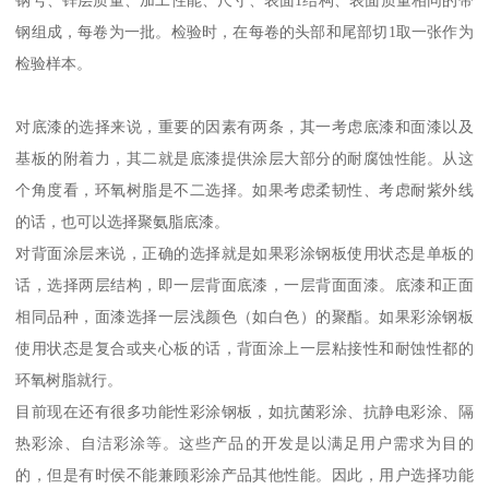
冷屋顶涂层是指具有高日射反射率的屋顶，通过在普通屋顶表面涂
上浅色的、高反射率的弹性涂料，提高屋顶的日射反射率，减少太
阳热量的吸收，从而5到减少空调冷负荷、节约空调能耗的目的。