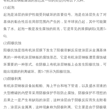
有机涂层钢板腐蚀的形态及一些的类型[8]有以下几种。
(1)起泡
起泡是涂层的保护性能受到破坏的首要信号。泡是在涂层失去了对
基体的黏合性后在局部范围内产生的，呈半球状凸起，其中可能聚
集了水。起泡一般是发生腐蚀的前兆，它是常见的漆膜缺陷(见图5-
6),
(2)阳极抗蚀
阳极抗蚀是指有机涂层膜下发生了阳极溶解反应使涂层从金属基体
离的一种有机涂层钢板的腐蚀形态。它是有机涂层钢板遭受腐蚀破
坏重要的一种形式。在阴极上有机涂层钢板上会发生阳极坑蚀，可
能出现膜的剥离破坏。图5-7所示为阳极坑蚀。
(3)阴极剥离
有机涂层钢板设备如船舶、海上平台和地下管道，以及盛水溶液的
大型槽罐的内壁常采用阴极保护手段防止腐蚀。阴极保护不理想的
后果之一是产生有缺陷的涂层，这种涂层由于阴极反应而失去附着
力，涂层从金属离，这种现象称为阴极剥离。它主要是由于阴极吸