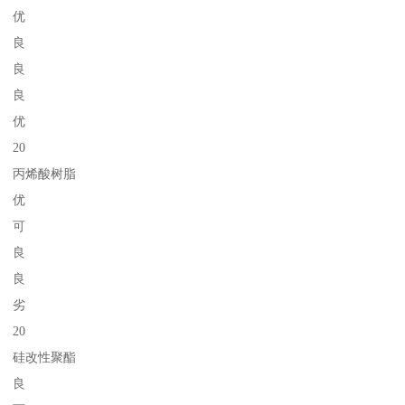
优
良
良
良
优
20
丙烯酸树脂
优
可
良
良
劣
20
硅改性聚酯
良