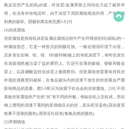
氧反应所产生的高pH值，对涂层/金属界面之间结合力起了破坏作
用，在没有外加电流时，由于涂层下局部腐蚀电池作用，产生阴极
剥离的破坏。阴极剥离实例见图5-8,[9]
(4)丝状腐蚀
丝状腐蚀是指有机涂层金属在腐蚀过程中产生纤维状的丝(或线)的一
种腐蚀形态，它是一种形式的阳极坑蚀。一般在潮湿环境下出现，
且多发生在钢、铝、镁、锌(镀锌钢)板上的有机涂层下，有时也发生
在表面偶然被沾染了盐的裸羽上。它还可在薄的镀锡、镀银和镀金
层上，以及磷酸盐转化涂层上被观察到。丝状腐蚀使需要保持良好
外观的漆膜受到破坏，在食品罐头内的清漆下发生的丝状腐会严重
影响商品的质量。图5-9所示为涂膜下铝合金的丝状腐蚀。[10].不同
基板丝状腐蚀所产生的“丝”有不同的外貌，例如在铝上呈粒状，而在
钢上透明的清漆下看到的是很细且尖的丝，其头部呈蓝色(高浓度亚
铁离子溶液的颜色),尾部呈红棕色(氢氧化铁的颜色).
(5)早期锈蚀