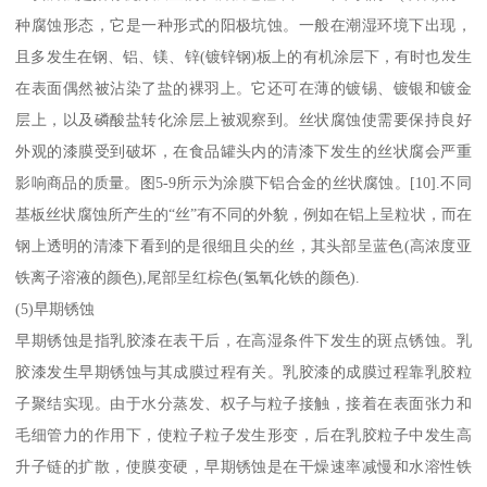
种腐蚀形态，它是一种形式的阳极坑蚀。一般在潮湿环境下出现，
且多发生在钢、铝、镁、锌(镀锌钢)板上的有机涂层下，有时也发生
在表面偶然被沾染了盐的裸羽上。它还可在薄的镀锡、镀银和镀金
层上，以及磷酸盐转化涂层上被观察到。丝状腐蚀使需要保持良好
外观的漆膜受到破坏，在食品罐头内的清漆下发生的丝状腐会严重
影响商品的质量。图5-9所示为涂膜下铝合金的丝状腐蚀。[10].不同
基板丝状腐蚀所产生的“丝”有不同的外貌，例如在铝上呈粒状，而在
钢上透明的清漆下看到的是很细且尖的丝，其头部呈蓝色(高浓度亚
铁离子溶液的颜色),尾部呈红棕色(氢氧化铁的颜色).
(5)早期锈蚀
早期锈蚀是指乳胶漆在表干后，在高湿条件下发生的斑点锈蚀。乳
胶漆发生早期锈蚀与其成膜过程有关。乳胶漆的成膜过程靠乳胶粒
子聚结实现。由于水分蒸发、权子与粒子接触，接着在表面张力和
毛细管力的作用下，使粒子粒子发生形变，后在乳胶粒子中发生高
升子链的扩散，使膜变硬，早期锈蚀是在干燥速率减慢和水溶性铁