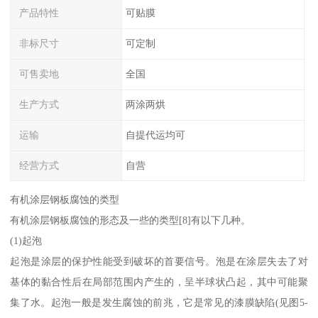
产品特性
可贴膜
非标尺寸
可定制
可售卖地
全国
生产方式
两涂两烘
运输
自提代运均可
经营方式
自营
有机涂层钢板腐蚀的类型
有机涂层钢板腐蚀的形态及一些的类型[8]有以下几种。
(1)起泡
起泡是涂层的保护性能受到破坏的首要信号。泡是在涂层失去了对
基体的黏合性后在局部范围内产生的，呈半球状凸起，其中可能聚
集了水。起泡一般是发生腐蚀的前兆，它是常见的漆膜缺陷(见图5-