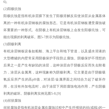
6),
(2)阳极抗蚀
阳极抗蚀是指有机涂层膜下发生了阳极溶解反应使涂层从金属基体
离的一种有机涂层钢板的腐蚀形态。它是有机涂层钢板遭受腐蚀破
坏重要的一种形式。在阴极上有机涂层钢板上会发生阳极坑蚀，可
能出现膜的剥离破坏。图5-7所示为阳极坑蚀。
(3)阴极剥离
有机涂层钢板设备如船舶、海上平台和地下管道，以及盛水溶液的
大型槽罐的内壁常采用阴极保护手段防止腐蚀。阴极保护不理想的
后果之一是产生有缺陷的涂层，这种涂层由于阴极反应而失去附着
力，涂层从金属离，这种现象称为阴极剥离。它主要是由于阴极吸
氧反应所产生的高pH值，对涂层/金属界面之间结合力起了破坏作
用，在没有外加电流时，由于涂层下局部腐蚀电池作用，产生阴极
剥离的破坏。阴极剥离实例见图5-8,[9]
(4)丝状腐蚀
丝状腐蚀是指有机涂层金属在腐蚀过程中产生纤维状的丝(或线)的一