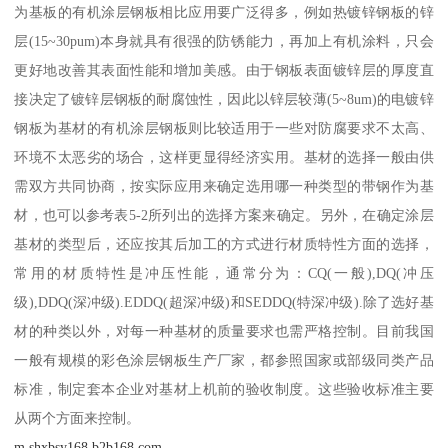
为基板的有机涂层钢板相比应用要广泛得多，例如热镀锌钢板的锌
层(15~30pum)本身就具有很强的防锈能力，再加上有机涂料，只会
更好地改善其表面性能和增加美感。由于钢板表面镀锌层的厚度直
接决定了镀锌层钢板的耐腐蚀性，因此以锌层较薄(5~8um)的电镀锌
钢板为基材的有机涂层钢板则比较适用于一些对防腐要求不太高、
环境不太恶劣的场合，这样更显得经济实用。基材的选择一般由供
需双方共同协商，按实际应用来确定选用哪一种类型的带钢作为基
材，也可以参考表5-2所列出的选择方案来确定。另外，在确定涂层
基材的类型后，还应按其后加工的方式进行材质特性方面的选择，
常用的材质特性是冲压性能，通常分为：CQ(一般),DQ(冲压
级),DDQ(深冲级).EDDQ(超深冲级)和SEDDQ(特深冲级).除了选好基
材的种类以外，对每一种基材的质量要求也需严格控制。目前我国
一般有规模的彩色涂层钢板生产厂家，都参照国家或部级同类产品
标准，制定套本企业对基材上机前的验收制度。这些验收标准主要
从两个方面来控制。
m.shxbsy168.b2b168.com