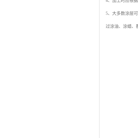
4、加工时应根
5、大多数涂层
过涂油、涂蜡、