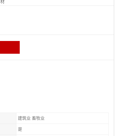
钢材
建筑业 畜牧业
是