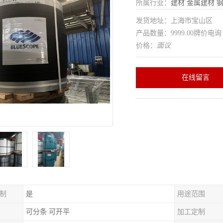
所属行业：
建材
金属建材
发货地址：上海市宝山区
产品数量：9999.00牌价电询
价格：
面议
在线留言
制
是
用途范围
可分条 可开平
加工定制