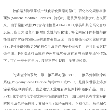
较的溶剂涂装系统一强化砂化聚酯树脂(P) :强化砂化疑酯树脂
面漆(Silicone Modified Polyester ,简称P) ,是从聚酯树脂(PE)改良而
来。由于聚酯对脂(PE)含有活性基-OH/-COOH,极易和其它高化合物
反应，所以为改良PE的耐阳光性与粉化性，将它同色泽保持性与耐
热性都非常好的Silicone树脂作变性反应，而合成强化砂化聚酯树脂
(P) , P可提供钢板更好的持久性及更佳的室外耐候性，并可延长其防
蚀年限。P树脂涂料系统在户外常规气候及有迪当雨量洗涤的情况
下，可在十至十五年内，漆层不产生裂痕、剥落或松脱。
的溶剂涂装系统一聚二氟乙烯树脂(PVDF) :二氟乙烯树脂涂料
系统(Poly-vinylidene Fluoride,简称PVDF或PVF2) ,是目前世界上溶剂
涂装系统中的系统，也是建筑工业用彩涂板涂料中级的产品。由于
PVDF化学键与化学键之间有很强的键结力，因此涂料具有非常好的
防蚀性及色泽保持性，其耐候性 (光泽保持性、耐粉化性、颜色耐久