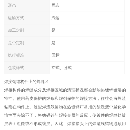
形态
固态
运输方式
汽运
加工定制
是
是否定制
是
执行标准
国标
包装样式
立式、卧式
焊接钢结构件上的焊缝区
焊接构件的焊缝成分及焊接区域的清理状况都会影响热镀锌镀层的
特性。使用药皮保护的焊条和焊剂保护的焊接方法，往往会有焊渣
黏附在构件上。这些焊渣残留物在热镀锌厂常用的酸洗液中呈化学
惰性而去除不了，将妨碍锌与焊接金属的反应，使镀件的焊缝处镀
层表面粗糙或不形成镀层。因此，焊接接头上的焊渣残留物必须用