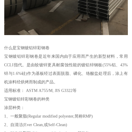
什么是宝钢镀铝锌彩钢卷
宝钢镀铝锌彩钢卷是近年来国内由于应用而产生的新型材料，常用
CCLI指代。是由较镀锌更具耐腐蚀性能的镀铝锌钢板(55%铝、43%
锌与1.6%硅)作为基板经过表面脱脂、磷化、络酸盐处理后，涂上有
机涂料经烘烤而制成的产品。
适用标准： ASTM A755/M; JIS G3322等
宝钢镀铝锌彩钢卷的种类
涂层种类：
1、一般聚脂(Regular modified polyester,简称RMP)
2、自清洁(Ever Clean,或Self-Clean)