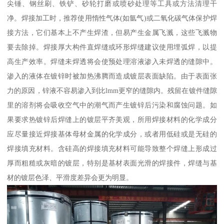
尖锤、钢丝刷、铁铲、砂轮打磨或喷砂处理等工具或方法清理干
净。焊接加工时，推荐使用惰性气体(如氩气)或二氧化碳气体保护焊
接方法，它们基本上不产生焊渣，但易产生金属飞溅，这些飞溅物
要去除掉。焊接厚大构件直焊缝或环形焊缝建议使用埋弧焊，以提
高生产效率。焊缝未焊透将会使预处理溶液渗入未焊透的缝隙中。
渗入的液体在镀锌时被加热沸腾而造成镀层表面缺陷。由于表面张
力的原因，锌液不容易渗入到比lmm更窄的缝隙内。残留在镀件缝隙
里的溶剂将会吸收空气中的潮气而产生镀锌后污染和腐蚀问题。如
果要求热镀锌后焊缝上的镀层平齐美观，所用焊接材料的化学成分
应尽量接近焊接基体母材金属的化学成分，或者用低硅或是无硅的
焊接填充材料。含硅高的焊接填充材料可能导致整个焊缝上形成过
厚而粗糙或灰暗的镀层，特别是基材表面光滑的焊接件，焊缝与基
材的镀层色泽、平滑度差异会更为明显。