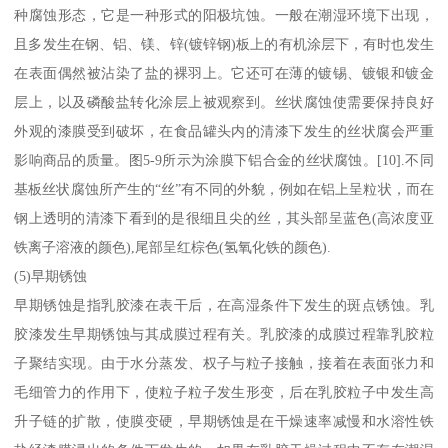
种腐蚀形态，它是一种形式的阳极坑蚀。一般在潮湿环境下出现，
且多发生在钢、铝、镁、锌(镀锌钢)板上的有机涂层下，有时也发生
在表面偶然被沾染了盐的裸羽上。它还可在薄的镀锡、镀银和镀金
层上，以及磷酸盐转化涂层上被观察到。丝状腐蚀使需要保持良好
外观的漆膜受到破坏，在食品罐头内的清漆下发生的丝状腐会严重
影响商品的质量。图5-9所示为涂膜下铝合金的丝状腐蚀。[10].不同
基板丝状腐蚀所产生的“丝”有不同的外貌，例如在铝上呈粒状，而在
钢上透明的清漆下看到的是很细且尖的丝，其头部呈蓝色(高浓度亚
铁离子溶液的颜色),尾部呈红棕色(氢氧化铁的颜色).
(5)早期锈蚀
早期锈蚀是指乳胶漆在表干后，在高湿条件下发生的斑点锈蚀。乳
胶漆发生早期锈蚀与其成膜过程有关。乳胶漆的成膜过程靠乳胶粒
子聚结实现。由于水分蒸发、权子与粒子接触，接着在表面张力和
毛细管力的作用下，使粒子粒子发生形变，后在乳胶粒子中发生高
升子链的扩散，使膜变硬，早期锈蚀是在干燥速率减慢和水溶性铁