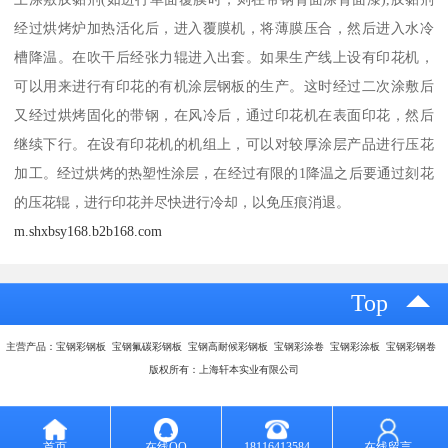
经过烘烤炉加热活化后，进入覆膜机，将薄膜压合，然后进入水冷
槽降温。在吹干后经张力辊进入出套。如果生产线上设有印花机，
可以用来进行有印花的有机涂层钢板的生产。这时经过二次涂敷后
又经过烘烤固化的带钢，在风冷后，通过印花机在表面印花，然后
继续下行。在设有印花机的机组上，可以对较厚涂层产品进行压花
加工。经过烘烤的热塑性涂层，在经过有限的1降温之后要通过刻花
的压花辊，进行印花并尽快进行冷却，以免压痕消退。
m.shxbsy168.b2b168.com
Top
主营产品：宝钢彩钢板 宝钢氟碳彩钢板 宝钢高耐候彩钢板 宝钢彩涂卷 宝钢彩涂板 宝钢彩钢卷
版权所有：上海轩本实业有限公司
首页
在线QQ
18116413584
在线留言