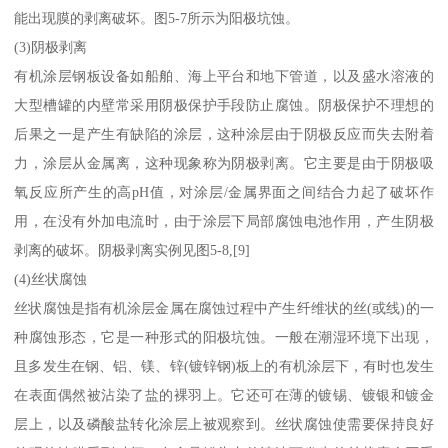
能出现膜的剥离破坏。图5-7所示为阳极坑蚀。
(3)阴极剥离
有机涂层钢板设备如船舶、海上平台和地下管道，以及盛水溶液的
大型槽罐的内壁常采用阴极保护手段防止腐蚀。阴极保护不理想的
后果之一是产生有缺陷的涂层，这种涂层由于阴极反应而失去附着
力，涂层从金属离，这种现象称为阴极剥离。它主要是由于阴极吸
氧反应所产生的高pH值，对涂层/金属界面之间结合力起了破坏作
用，在没有外加电流时，由于涂层下局部腐蚀电池作用，产生阴极
剥离的破坏。阴极剥离实例见图5-8,[9]
(4)丝状腐蚀
丝状腐蚀是指有机涂层金属在腐蚀过程中产生纤维状的丝(或线)的一
种腐蚀形态，它是一种形式的阳极坑蚀。一般在潮湿环境下出现，
且多发生在钢、铝、镁、锌(镀锌钢)板上的有机涂层下，有时也发生
在表面偶然被沾染了盐的裸羽上。它还可在薄的镀锡、镀银和镀金
层上，以及磷酸盐转化涂层上被观察到。丝状腐蚀使需要保持良好