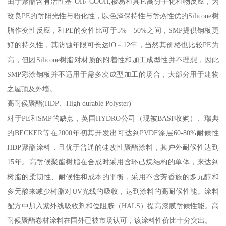
由于聚酯含有活性基-OH/-COOH,极易和其它高分子化和物反应，为
改良PE的耐阳光性与粉化性，以色泽保持性与耐热性优的Silicone树
脂作变性反应，和PE的变性比可于5%—50%之间，SMP提供钢板更
好的持久性，其防蚀年限可长达lO－12年，当然其价格也比较PE为
高，但因Silicone树脂对材质的附着性和加工成型性并不理想，因此
SMP彩涂钢板并不适用于需多次成型加工的场合，大部分用于建物
之屋顶及外墙。
高耐侯聚酯(HDP、High durable Polyster)
对于PE和SMP的缺点，英国HYDRO公司（现被BASF收购）、瑞典
的BECKER等在2000年初其开发出可达到PVDF涂层60-80%耐候性
HDP聚酯涂料，且优于普通的硅改性聚酯涂料，其户外耐候性达到
15年。高耐候聚酯树脂在合成时采用含环己烷结构的单体，来达到
树脂的柔韧性、耐候性和成本的平衡，采用不含芳香族的多元醇和
多元酸来减少树脂对UV光线的吸收，达到涂料的高耐候性能。涂料
配方中加入紫外线吸收剂和位阻胺（HALS）提高漆膜耐候性能。高
耐候聚酯卷材涂料在国外已被市场认可，该涂料性价比十分突出。