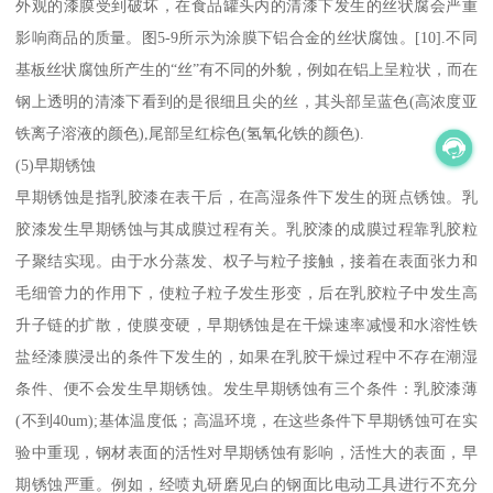
外观的漆膜受到破坏，在食品罐头内的清漆下发生的丝状腐会严重
影响商品的质量。图5-9所示为涂膜下铝合金的丝状腐蚀。[10].不同
基板丝状腐蚀所产生的“丝”有不同的外貌，例如在铝上呈粒状，而在
钢上透明的清漆下看到的是很细且尖的丝，其头部呈蓝色(高浓度亚
铁离子溶液的颜色),尾部呈红棕色(氢氧化铁的颜色).
(5)早期锈蚀
早期锈蚀是指乳胶漆在表干后，在高湿条件下发生的斑点锈蚀。乳
胶漆发生早期锈蚀与其成膜过程有关。乳胶漆的成膜过程靠乳胶粒
子聚结实现。由于水分蒸发、权子与粒子接触，接着在表面张力和
毛细管力的作用下，使粒子粒子发生形变，后在乳胶粒子中发生高
升子链的扩散，使膜变硬，早期锈蚀是在干燥速率减慢和水溶性铁
盐经漆膜浸出的条件下发生的，如果在乳胶干燥过程中不存在潮湿
条件、便不会发生早期锈蚀。发生早期锈蚀有三个条件：乳胶漆薄
(不到40um);基体温度低；高温环境，在这些条件下早期锈蚀可在实
验中重现，钢材表面的活性对早期锈蚀有影响，活性大的表面，早
期锈蚀严重。例如，经喷丸研磨见白的钢面比电动工具进行不充分