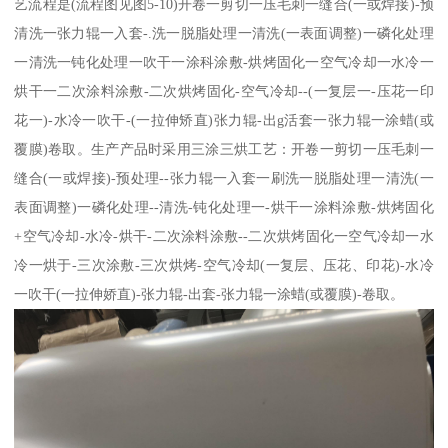
艺流程是(流程图见图5-10)开卷一剪切一压毛刺一缝合(一或焊接)-预
清洗一张力辊一入套-.洗一脱脂处理一清洗(一表面调整)一磷化处理
一清洗一钝化处理一吹干一涂科涂敷-烘烤固化一空气冷却一水冷一
烘干一二次涂料涂敷-二次烘烤固化-空气冷却--(一复层一-压花一印
花一)-水冷一吹干-(一拉伸矫直)张力辊-出g活套一张力辊一涂蜡(或
覆膜)卷取。生产产品时采用三涂三烘工艺：开卷一剪切一压毛刺一
缝合(一或焊接)-预处理--张力辊一入套一刷洗一脱脂处理一清洗(一
表面调整)一磷化处理--清洗-钝化处理一-烘干一涂料涂敷-烘烤固化
+空气冷却-水冷-烘干-二次涂料涂敷--二次烘烤固化一空气冷却一水
冷一烘于-三次涂敷-三次烘烤-空气冷却(一复层、压花、印花)-水冷
一吹干(一拉伸娇直)-张力辊-出套-张力辊一涂蜡(或覆膜)-卷取。