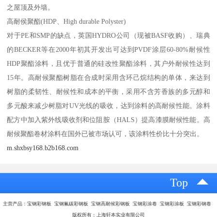
之屋顶及外墙。
高耐侯聚酯(HDP、High durable Polyster)
对于PE和SMP的缺点，英国HYDRO公司（现被BASF收购）、瑞典
的BECKER等在2000年初其开发出可达到PVDF涂层60-80%耐候性
HDP聚酯涂料，且优于普通的硅改性聚酯涂料，其户外耐候性达到
15年。高耐候聚酯树脂在合成时采用含环己烷结构的单体，来达到
树脂的柔韧性、耐候性和成本的平衡，采用不含芳香族的多元醇和
多元酸来减少树脂对UV光线的吸收，达到涂料的高耐候性能。涂料
配方中加入紫外线吸收剂和位阻胺（HALS）提高漆膜耐候性能。高
耐候聚酯卷材涂料在国外已被市场认可，该涂料性价比十分突出。
m.shxbsy168.b2b168.com
Top
主营产品：宝钢彩钢板 宝钢氟碳彩钢板 宝钢高耐候彩钢板 宝钢彩涂卷 宝钢彩涂板 宝钢彩钢卷
版权所有：上海轩本实业有限公司