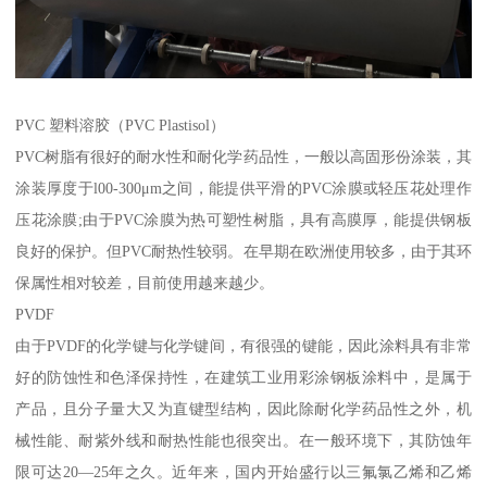
PVC 塑料溶胶（PVC Plastisol）
PVC树脂有很好的耐水性和耐化学药品性，一般以高固形份涂装，其
涂装厚度于l00-300μm之间，能提供平滑的PVC涂膜或轻压花处理作
压花涂膜;由于PVC涂膜为热可塑性树脂，具有高膜厚，能提供钢板
良好的保护。但PVC耐热性较弱。在早期在欧洲使用较多，由于其环
保属性相对较差，目前使用越来越少。
PVDF
由于PVDF的化学键与化学键间，有很强的键能，因此涂料具有非常
好的防蚀性和色泽保持性，在建筑工业用彩涂钢板涂料中，是属于
产品，且分子量大又为直键型结构，因此除耐化学药品性之外，机
械性能、耐紫外线和耐热性能也很突出。在一般环境下，其防蚀年
限可达20—25年之久。近年来，国内开始盛行以三氟氯乙烯和乙烯