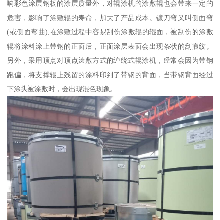
响彩色涂层钢板的涂层质量外，对辊涂机的涂敷辊也会带来一定的
危害，影响了涂敷辊的寿命，加大了产品成本。镰刀弯又叫侧面弯
(或侧面弯曲),在涂敷过程中容易刮伤涂敷辊的辊面，被刮伤的涂敷
辊将涂料涂上带钢的正面后，正面涂层表面会出现条状的刮痕纹。
另外，采用顶点对顶点涂敷方式的缠绕式辊涂机，经常会因为带钢
跑偏，将支撑辊上残留的涂料印到了带钢的背面，当带钢背面经过
下涂头被涂敷时，会出现混色现象。