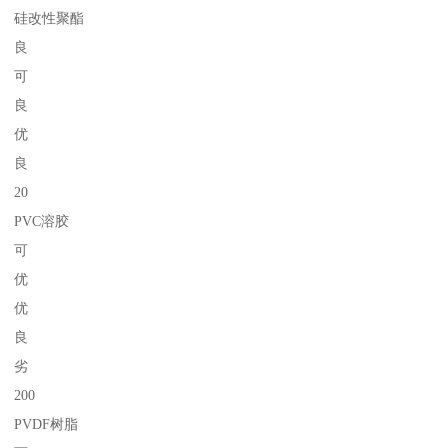
硅改性聚酯
良
可
良
优
良
20
PVC溶胶
可
优
优
良
劣
200
PVDF树脂