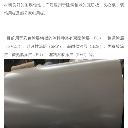
材料良好的耐腐蚀性，广泛应用于建筑领域的瓦塄板，夹心板，装
饰用板及部分家电用板。
目前用于彩色涂层钢板的涂料种类有聚酯涂层（PE）、氟碳涂层
（PVDF）、硅改性涂层（SMP）、高耐侯涂层（HDP）、丙稀酸涂
层、聚氨脂涂层（PU）、塑料溶胶涂层（PVC）等。