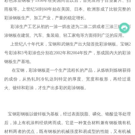
彩色涂层钢板于1936年在美国问世以后，首先应用于百业窗片、挡
雨板等。上世纪50到60年始在美国、日本、欧洲形成了比较完整的
彩涂钢板生产、加工产业，产量的稳定增长。
彩涂生产工艺从初的一涂一烘改进为二涂二烘或者三涂三烘，彩
涂钢板在建筑、汽车、集装箱、轻工家电等方面得到广泛的应用。
上世纪八十年代末，宝钢和武钢生产出大陆首批彩涂钢板。宝钢2
号彩涂和3号彩涂也分别在2002年和2004年投产，形成国内大的彩涂
钢板生产基地。
在宝钢，彩涂钢板是一个生产流程长的产品，从炼铁到炼钢获得
的成份，从热轧到冷轧达到特定的厚度、宽度和板形，再经过退
火、镀锌和彩涂，才生产出多彩的彩涂钢板。
宝钢彩钢板以镀锌板为基板，经过表面脱脂、磷化、铬酸盐等处理
后，涂上有机涂料经烘烤而成。它是一种复合材料兼有钢板饿有机
材料两者的优点，既有钢板的机械强度和易成型的性能，又有机械