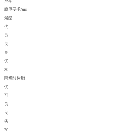
成本
膜厚要求/um
聚酯
优
良
良
良
优
20
丙烯酸树脂
优
可
良
良
劣
20