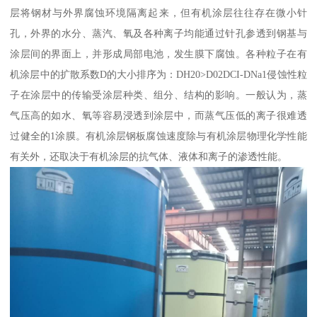
层将钢材与外界腐蚀环境隔离起来，但有机涂层往往存在微小针
孔，外界的水分、蒸汽、氧及各种离子均能通过针孔参透到钢基与
涂层间的界面上，并形成局部电池，发生膜下腐蚀。各种粒子在有
机涂层中的扩散系数D的大小排序为：DH20>D02DCI-DNa1侵蚀性粒
子在涂层中的传输受涂层种类、组分、结构的影响。一般认为，蒸
气压高的如水、氧等容易浸透到涂层中，而蒸气压低的离子很难透
过健全的1涂膜。有机涂层钢板腐蚀速度除与有机涂层物理化学性能
有关外，还取决于有机涂层的抗气体、液体和离子的渗透性能。