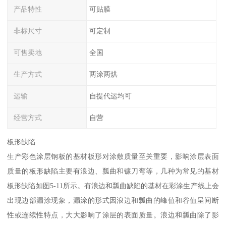
产品特性
可贴膜
非标尺寸
可定制
可售卖地
全国
生产方式
两涂两烘
运输
自提代运均可
经营方式
自营
板形缺陷
生产彩色涂层钢板的基材板形对涂敷质量至关重要，影响涂层表面
质量的板形缺陷主要有浪边、瓢曲和镰刀弯等，几种为常见的基材
板形缺陷如图5-11所示。有浪边和瓢曲缺陷的基材在彩涂生产线上会
出现边部漏涂现象，漏涂的形式因浪边和瓢曲的峰值和谷值呈间断
性或连续性特点，大大影响了涂层的表面质量。浪边和瓢曲除了影