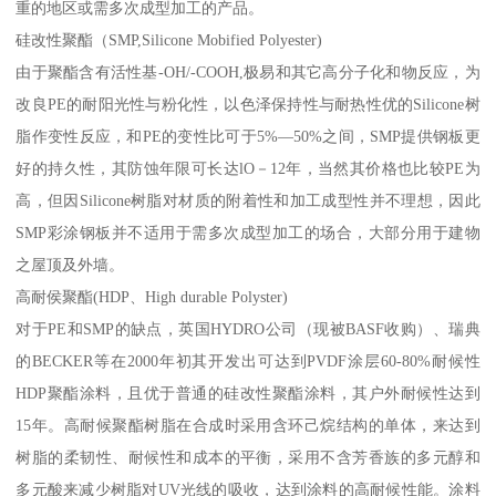
重的地区或需多次成型加工的产品。
硅改性聚酯（SMP,Silicone Mobified Polyester)
由于聚酯含有活性基-OH/-COOH,极易和其它高分子化和物反应，为
改良PE的耐阳光性与粉化性，以色泽保持性与耐热性优的Silicone树
脂作变性反应，和PE的变性比可于5%—50%之间，SMP提供钢板更
好的持久性，其防蚀年限可长达lO－12年，当然其价格也比较PE为
高，但因Silicone树脂对材质的附着性和加工成型性并不理想，因此
SMP彩涂钢板并不适用于需多次成型加工的场合，大部分用于建物
之屋顶及外墙。
高耐侯聚酯(HDP、High durable Polyster)
对于PE和SMP的缺点，英国HYDRO公司（现被BASF收购）、瑞典
的BECKER等在2000年初其开发出可达到PVDF涂层60-80%耐候性
HDP聚酯涂料，且优于普通的硅改性聚酯涂料，其户外耐候性达到
15年。高耐候聚酯树脂在合成时采用含环己烷结构的单体，来达到
树脂的柔韧性、耐候性和成本的平衡，采用不含芳香族的多元醇和
多元酸来减少树脂对UV光线的吸收，达到涂料的高耐候性能。涂料