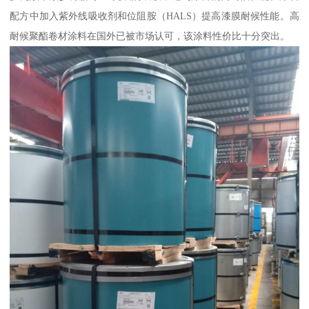
配方中加入紫外线吸收剂和位阻胺（HALS）提高漆膜耐候性能。高
耐候聚酯卷材涂料在国外已被市场认可，该涂料性价比十分突出。