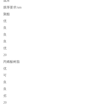
成本
膜厚要求/um
聚酯
优
良
良
良
优
20
丙烯酸树脂
优
可
良
良
劣
20