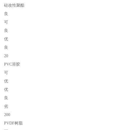
硅改性聚酯
良
可
良
优
良
20
PVC溶胶
可
优
优
良
劣
200
PVDF树脂