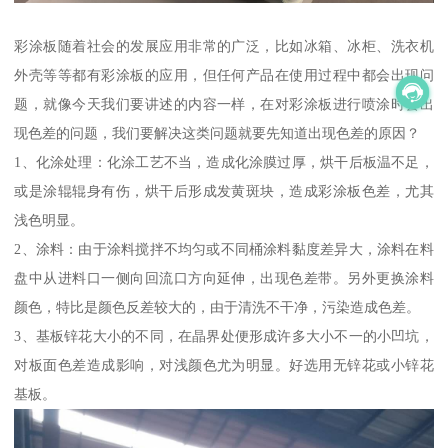
彩涂板随着社会的发展应用非常的广泛，比如冰箱、冰柜、洗衣机
外壳等等都有彩涂板的应用，但任何产品在使用过程中都会出现问
题，就像今天我们要讲述的内容一样，在对彩涂板进行喷涂时会出
现色差的问题，我们要解决这类问题就要先知道出现色差的原因？
1、化涂处理：化涂工艺不当，造成化涂膜过厚，烘干后板温不足，
或是涂辊辊身有伤，烘干后形成发黄斑块，造成彩涂板色差，尤其
浅色明显。
2、涂料：由于涂料搅拌不均匀或不同桶涂料黏度差异大，涂料在料
盘中从进料口一侧向回流口方向延伸，出现色差带。另外更换涂料
颜色，特比是颜色反差较大的，由于清洗不干净，污染造成色差。
3、基板锌花大小的不同，在晶界处便形成许多大小不一的小凹坑，
对板面色差造成影响，对浅颜色尤为明显。好选用无锌花或小锌花
基板。