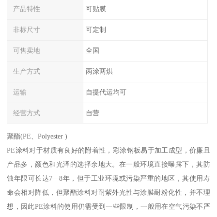
产品特性
可贴膜
非标尺寸
可定制
可售卖地
全国
生产方式
两涂两烘
运输
自提代运均可
经营方式
自营
聚酯(PE、Polyester )
PE涂料对于材质有良好的附着性，彩涂钢板易于加工成型，价廉且
产品多，颜色和光泽的选择余地大。在一般环境直接曝露下，其防
蚀年限可长达7—8年，但于工业环境或污染严重的地区，其使用寿
命会相对降低，但聚酯涂料对耐紫外光性与涂膜耐粉化性，并不理
想，因此PE涂料的使用仍需受到一些限制，一般用在空气污染不严