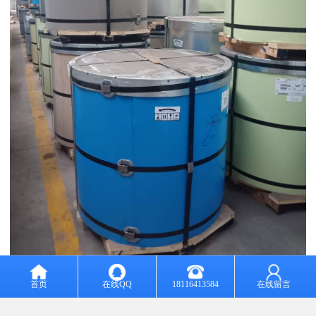
首页
在线QQ
18116413584
在线留言
彩涂板随着社会的发展应用非常的广泛，比如冰箱、冰柜、洗衣机
外壳等等都有彩涂板的应用，但任何产品在使用过程中都会出现问