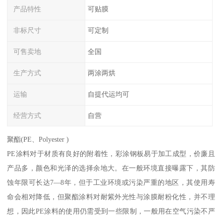
产品特性
可贴膜
非标尺寸
可定制
可售卖地
全国
生产方式
两涂两烘
运输
自提代运均可
经营方式
自营
聚酯(PE、Polyester )
PE涂料对于材质有良好的附着性，彩涂钢板易于加工成型，价廉且
产品多，颜色和光泽的选择余地大。在一般环境直接曝露下，其防
蚀年限可长达7—8年，但于工业环境或污染严重的地区，其使用寿
命会相对降低，但聚酯涂料对耐紫外光性与涂膜耐粉化性，并不理
想，因此PE涂料的使用仍需受到一些限制，一般用在空气污染不严