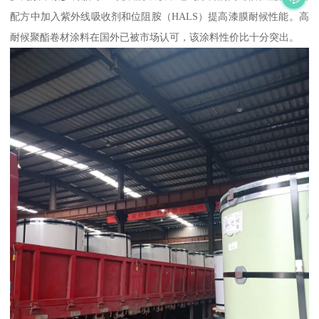
配方中加入紫外线吸收剂和位阻胺（HALS）提高漆膜耐候性能。高
耐候聚酯卷材涂料在国外已被市场认可，该涂料性价比十分突出。