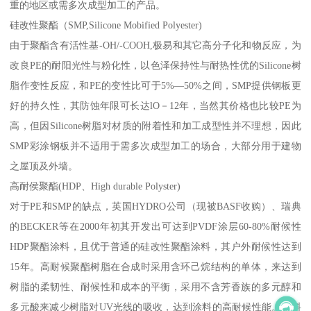
重的地区或需多次成型加工的产品。
硅改性聚酯（SMP,Silicone Mobified Polyester)
由于聚酯含有活性基-OH/-COOH,极易和其它高分子化和物反应，为
改良PE的耐阳光性与粉化性，以色泽保持性与耐热性优的Silicone树
脂作变性反应，和PE的变性比可于5%—50%之间，SMP提供钢板更
好的持久性，其防蚀年限可长达lO－12年，当然其价格也比较PE为
高，但因Silicone树脂对材质的附着性和加工成型性并不理想，因此
SMP彩涂钢板并不适用于需多次成型加工的场合，大部分用于建物
之屋顶及外墙。
高耐侯聚酯(HDP、High durable Polyster)
对于PE和SMP的缺点，英国HYDRO公司（现被BASF收购）、瑞典
的BECKER等在2000年初其开发出可达到PVDF涂层60-80%耐候性
HDP聚酯涂料，且优于普通的硅改性聚酯涂料，其户外耐候性达到
15年。高耐候聚酯树脂在合成时采用含环己烷结构的单体，来达到
树脂的柔韧性、耐候性和成本的平衡，采用不含芳香族的多元醇和
多元酸来减少树脂对UV光线的吸收，达到涂料的高耐候性能。涂料