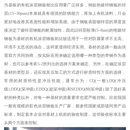
为基板的有机涂层钢板相比应用要广泛得多，例如热镀锌钢板的锌
层(15~30pum)本身就具有很强的防锈能力，再加上有机涂料，只会
更好地改善其表面性能和增加美感。由于钢板表面镀锌层的厚度直
接决定了镀锌层钢板的耐腐蚀性，因此以锌层较薄(5~8um)的电镀锌
钢板为基材的有机涂层钢板则比较适用于一些对防腐要求不太高、
环境不太恶劣的场合，这样更显得经济实用。基材的选择一般由供
需双方共同协商，按实际应用来确定选用哪一种类型的带钢作为基
材，也可以参考表5-2所列出的选择方案来确定。另外，在确定涂层
基材的类型后，还应按其后加工的方式进行材质特性方面的选择，
常用的材质特性是冲压性能，通常分为：CQ(一般),DQ(冲压
级),DDQ(深冲级).EDDQ(超深冲级)和SEDDQ(特深冲级).除了选好基
材的种类以外，对每一种基材的质量要求也需严格控制。目前我国
一般有规模的彩色涂层钢板生产厂家，都参照国家或部级同类产品
标准，制定套本企业对基材上机前的验收制度。这些验收标准主要
从两个方面来控制。