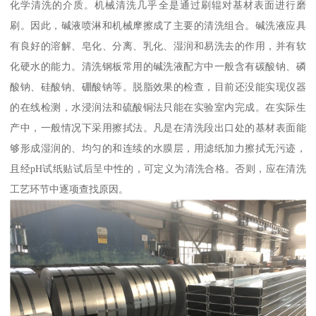
化学清洗的介质。机械清洗几乎全是通过刷辊对基材表面进行磨
刷。因此，碱液喷淋和机械摩擦成了主要的清洗组合。碱洗液应具
有良好的溶解、皂化、分离、乳化、湿润和易洗去的作用，并有软
化硬水的能力。清洗钢板常用的碱洗液配方中一般含有碳酸钠、磷
酸钠、硅酸钠、硼酸钠等。脱脂效果的检查，目前还没能实现仪器
的在线检测，水浸润法和硫酸铜法只能在实验室内完成。在实际生
产中，一般情况下采用擦拭法。凡是在清洗段出口处的基材表面能
够形成湿润的、均匀的和连续的水膜层，用滤纸加力擦拭无污迹，
且经pH试纸贴试后呈中性的，可定义为清洗合格。否则，应在清洗
工艺环节中逐项查找原因。