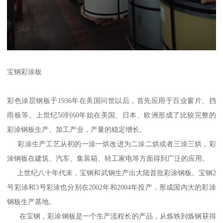
宝钢彩涂板
彩色涂层钢板于1936年在美国问世以后，首先应用于百业窗片、挡
雨板等。上世纪50到60年始在美国、日本、欧洲形成了比较完整的
彩涂钢板生产、加工产业，产量的稳定增长。
彩涂生产工艺从初的一涂一烘改进为二涂二烘或者三涂三烘，彩
涂钢板在建筑、汽车、集装箱、轻工家电等方面得到广泛的应用。
上世纪八十年代末，宝钢和武钢生产出大陆首批彩涂钢板。宝钢2
号彩涂和3号彩涂也分别在2002年和2004年投产，形成国内大的彩涂
钢板生产基地。
在宝钢，彩涂钢板是一个生产流程长的产品，从炼铁到炼钢获得