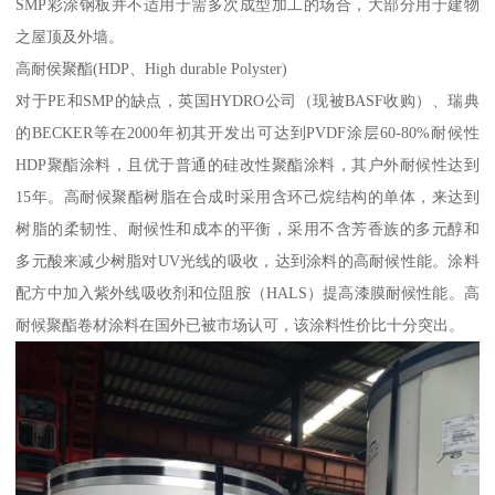
SMP彩涂钢板并不适用于需多次成型加工的场合，大部分用于建物
之屋顶及外墙。
高耐侯聚酯(HDP、High durable Polyster)
对于PE和SMP的缺点，英国HYDRO公司（现被BASF收购）、瑞典
的BECKER等在2000年初其开发出可达到PVDF涂层60-80%耐候性
HDP聚酯涂料，且优于普通的硅改性聚酯涂料，其户外耐候性达到
15年。高耐候聚酯树脂在合成时采用含环己烷结构的单体，来达到
树脂的柔韧性、耐候性和成本的平衡，采用不含芳香族的多元醇和
多元酸来减少树脂对UV光线的吸收，达到涂料的高耐候性能。涂料
配方中加入紫外线吸收剂和位阻胺（HALS）提高漆膜耐候性能。高
耐候聚酯卷材涂料在国外已被市场认可，该涂料性价比十分突出。