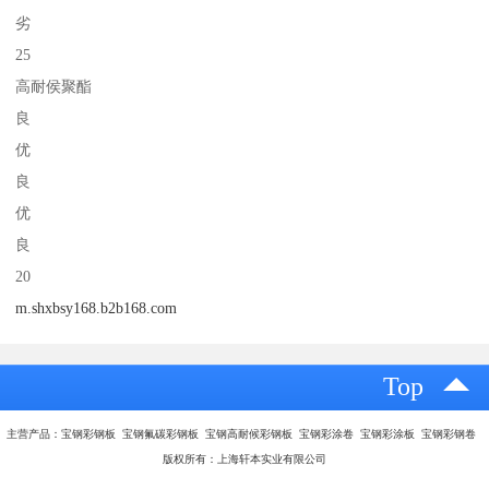
劣
25
高耐侯聚酯
良
优
良
优
良
20
m.shxbsy168.b2b168.com
Top
主营产品：宝钢彩钢板 宝钢氟碳彩钢板 宝钢高耐候彩钢板 宝钢彩涂卷 宝钢彩涂板 宝钢彩钢卷
版权所有：上海轩本实业有限公司