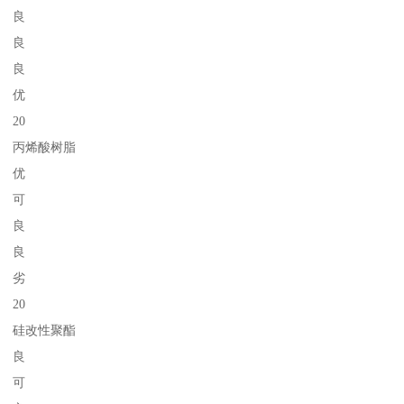
良
良
良
优
20
丙烯酸树脂
优
可
良
良
劣
20
硅改性聚酯
良
可