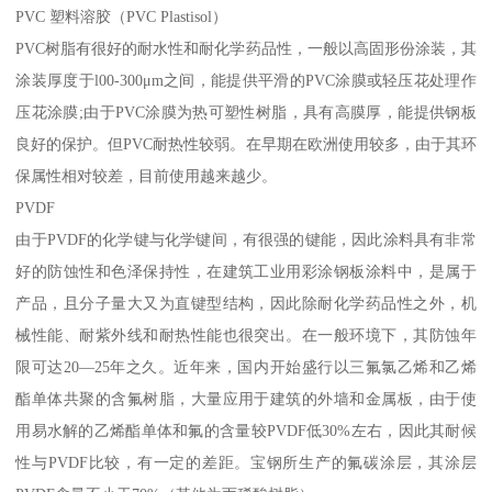
PVC 塑料溶胶（PVC Plastisol）
PVC树脂有很好的耐水性和耐化学药品性，一般以高固形份涂装，其
涂装厚度于l00-300μm之间，能提供平滑的PVC涂膜或轻压花处理作
压花涂膜;由于PVC涂膜为热可塑性树脂，具有高膜厚，能提供钢板
良好的保护。但PVC耐热性较弱。在早期在欧洲使用较多，由于其环
保属性相对较差，目前使用越来越少。
PVDF
由于PVDF的化学键与化学键间，有很强的键能，因此涂料具有非常
好的防蚀性和色泽保持性，在建筑工业用彩涂钢板涂料中，是属于
产品，且分子量大又为直键型结构，因此除耐化学药品性之外，机
械性能、耐紫外线和耐热性能也很突出。在一般环境下，其防蚀年
限可达20—25年之久。近年来，国内开始盛行以三氟氯乙烯和乙烯
酯单体共聚的含氟树脂，大量应用于建筑的外墙和金属板，由于使
用易水解的乙烯酯单体和氟的含量较PVDF低30%左右，因此其耐候
性与PVDF比较，有一定的差距。宝钢所生产的氟碳涂层，其涂层