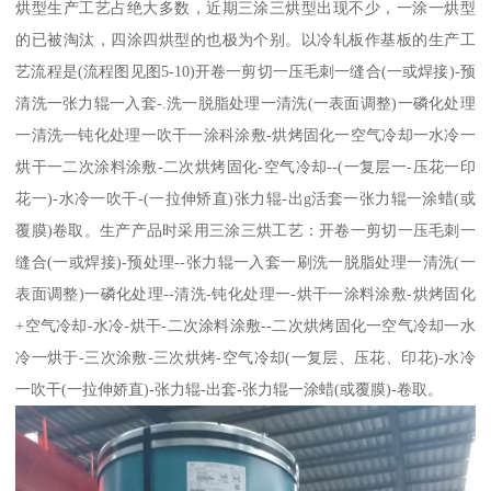
烘型生产工艺占绝大多数，近期三涂三烘型出现不少，一涂一烘型
的已被淘汰，四涂四烘型的也极为个别。以冷轧板作基板的生产工
艺流程是(流程图见图5-10)开卷一剪切一压毛刺一缝合(一或焊接)-预
清洗一张力辊一入套-.洗一脱脂处理一清洗(一表面调整)一磷化处理
一清洗一钝化处理一吹干一涂科涂敷-烘烤固化一空气冷却一水冷一
烘干一二次涂料涂敷-二次烘烤固化-空气冷却--(一复层一-压花一印
花一)-水冷一吹干-(一拉伸矫直)张力辊-出g活套一张力辊一涂蜡(或
覆膜)卷取。生产产品时采用三涂三烘工艺：开卷一剪切一压毛刺一
缝合(一或焊接)-预处理--张力辊一入套一刷洗一脱脂处理一清洗(一
表面调整)一磷化处理--清洗-钝化处理一-烘干一涂料涂敷-烘烤固化
+空气冷却-水冷-烘干-二次涂料涂敷--二次烘烤固化一空气冷却一水
冷一烘于-三次涂敷-三次烘烤-空气冷却(一复层、压花、印花)-水冷
一吹干(一拉伸娇直)-张力辊-出套-张力辊一涂蜡(或覆膜)-卷取。