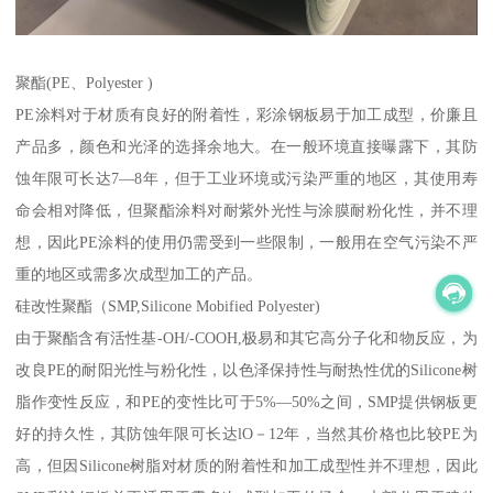
聚酯(PE、Polyester )
PE涂料对于材质有良好的附着性，彩涂钢板易于加工成型，价廉且
产品多，颜色和光泽的选择余地大。在一般环境直接曝露下，其防
蚀年限可长达7—8年，但于工业环境或污染严重的地区，其使用寿
命会相对降低，但聚酯涂料对耐紫外光性与涂膜耐粉化性，并不理
想，因此PE涂料的使用仍需受到一些限制，一般用在空气污染不严
重的地区或需多次成型加工的产品。
硅改性聚酯（SMP,Silicone Mobified Polyester)
由于聚酯含有活性基-OH/-COOH,极易和其它高分子化和物反应，为
改良PE的耐阳光性与粉化性，以色泽保持性与耐热性优的Silicone树
脂作变性反应，和PE的变性比可于5%—50%之间，SMP提供钢板更
好的持久性，其防蚀年限可长达lO－12年，当然其价格也比较PE为
高，但因Silicone树脂对材质的附着性和加工成型性并不理想，因此