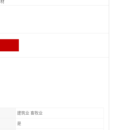
钢材
建筑业 畜牧业
是