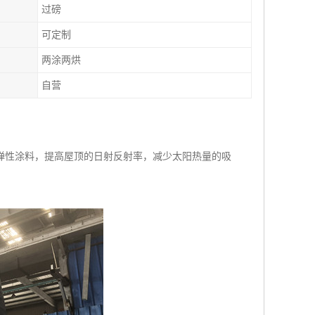
过磅
可定制
两涂两烘
自营
弹性涂料，提高屋顶的日射反射率，减少太阳热量的吸