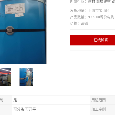
所属行业：
建材
金属建材
发货地址：上海市宝山区
产品数量：9999.00牌价电询
价格：
面议
在线留言
制
是
用途范围
可分条 可开平
加工定制