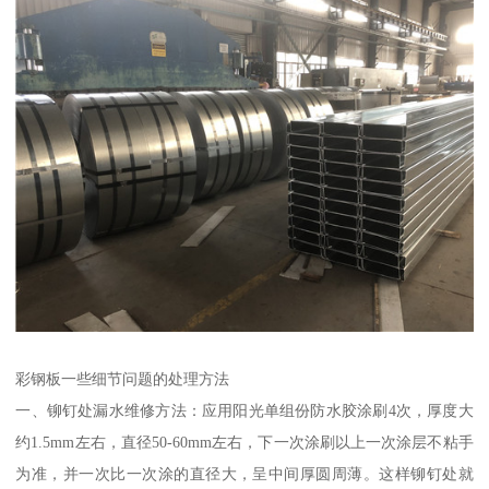
彩钢板一些细节问题的处理方法
一、铆钉处漏水维修方法：应用阳光单组份防水胶涂刷4次，厚度大
约1.5mm左右，直径50-60mm左右，下一次涂刷以上一次涂层不粘手
为准，并一次比一次涂的直径大，呈中间厚圆周薄。这样铆钉处就