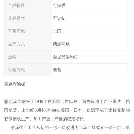
产品特性
可贴膜
非标尺寸
可定制
可售卖地
全国
生产方式
两涂两烘
运输
自提代运均可
经营方式
自营
宝钢彩涂板
彩色涂层钢板于1936年在美国问世以后，首先应用于百业窗片、挡
雨板等。上世纪50到60年始在美国、日本、欧洲形成了比较完整的
彩涂钢板生产、加工产业，产量的稳定增长。
彩涂生产工艺从初的一涂一烘改进为二涂二烘或者三涂三烘，彩