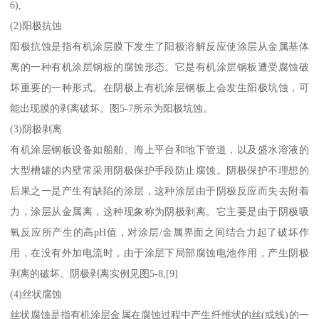
6),
(2)阳极抗蚀
阳极抗蚀是指有机涂层膜下发生了阳极溶解反应使涂层从金属基体
离的一种有机涂层钢板的腐蚀形态。它是有机涂层钢板遭受腐蚀破
坏重要的一种形式。在阴极上有机涂层钢板上会发生阳极坑蚀，可
能出现膜的剥离破坏。图5-7所示为阳极坑蚀。
(3)阴极剥离
有机涂层钢板设备如船舶、海上平台和地下管道，以及盛水溶液的
大型槽罐的内壁常采用阴极保护手段防止腐蚀。阴极保护不理想的
后果之一是产生有缺陷的涂层，这种涂层由于阴极反应而失去附着
力，涂层从金属离，这种现象称为阴极剥离。它主要是由于阴极吸
氧反应所产生的高pH值，对涂层/金属界面之间结合力起了破坏作
用，在没有外加电流时，由于涂层下局部腐蚀电池作用，产生阴极
剥离的破坏。阴极剥离实例见图5-8,[9]
(4)丝状腐蚀
丝状腐蚀是指有机涂层金属在腐蚀过程中产生纤维状的丝(或线)的一