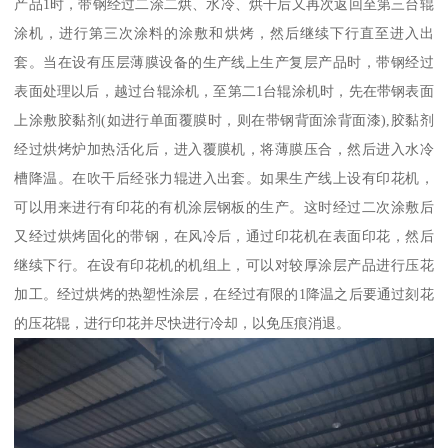
产品1时，带钢经过二涂二烘、水冷、烘干后又再次返回至第三台辊
涂机，进行第三次涂料的涂敷和烘烤，然后继续下行直至进入出
套。当在设有压层薄膜设备的生产线上生产复层产品时，带钢经过
表面处理以后，越过台辊涂机，至第二1台辊涂机时，先在带钢表面
上涂敷胶黏剂(如进行单面覆膜时，则在带钢背面涂背面漆),胶黏剂
经过烘烤炉加热活化后，进入覆膜机，将薄膜压合，然后进入水冷
槽降温。在吹干后经张力辊进入出套。如果生产线上设有印花机，
可以用来进行有印花的有机涂层钢板的生产。这时经过二次涂敷后
又经过烘烤固化的带钢，在风冷后，通过印花机在表面印花，然后
继续下行。在设有印花机的机组上，可以对较厚涂层产品进行压花
加工。经过烘烤的热塑性涂层，在经过有限的1降温之后要通过刻花
的压花辊，进行印花并尽快进行冷却，以免压痕消退。