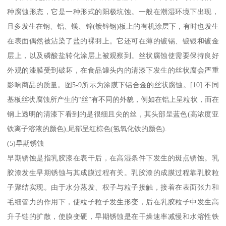
种腐蚀形态，它是一种形式的阳极坑蚀。一般在潮湿环境下出现，
且多发生在钢、铝、镁、锌(镀锌钢)板上的有机涂层下，有时也发生
在表面偶然被沾染了盐的裸羽上。它还可在薄的镀锡、镀银和镀金
层上，以及磷酸盐转化涂层上被观察到。丝状腐蚀使需要保持良好
外观的漆膜受到破坏，在食品罐头内的清漆下发生的丝状腐会严重
影响商品的质量。图5-9所示为涂膜下铝合金的丝状腐蚀。[10].不同
基板丝状腐蚀所产生的“丝”有不同的外貌，例如在铝上呈粒状，而在
钢上透明的清漆下看到的是很细且尖的丝，其头部呈蓝色(高浓度亚
铁离子溶液的颜色),尾部呈红棕色(氢氧化铁的颜色).
(5)早期锈蚀
早期锈蚀是指乳胶漆在表干后，在高湿条件下发生的斑点锈蚀。乳
胶漆发生早期锈蚀与其成膜过程有关。乳胶漆的成膜过程靠乳胶粒
子聚结实现。由于水分蒸发、权子与粒子接触，接着在表面张力和
毛细管力的作用下，使粒子粒子发生形变，后在乳胶粒子中发生高
升子链的扩散，使膜变硬，早期锈蚀是在干燥速率减慢和水溶性铁