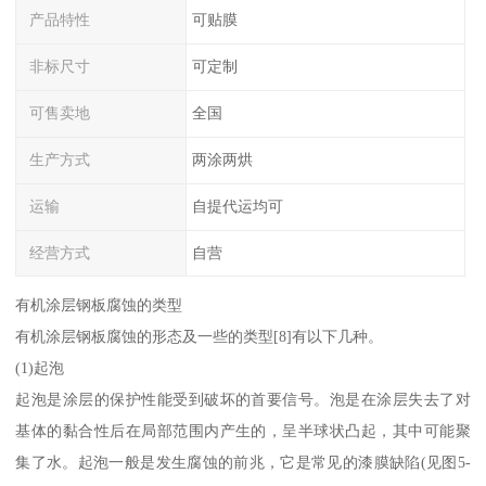
产品特性
可贴膜
非标尺寸
可定制
可售卖地
全国
生产方式
两涂两烘
运输
自提代运均可
经营方式
自营
有机涂层钢板腐蚀的类型
有机涂层钢板腐蚀的形态及一些的类型[8]有以下几种。
(1)起泡
起泡是涂层的保护性能受到破坏的首要信号。泡是在涂层失去了对
基体的黏合性后在局部范围内产生的，呈半球状凸起，其中可能聚
集了水。起泡一般是发生腐蚀的前兆，它是常见的漆膜缺陷(见图5-