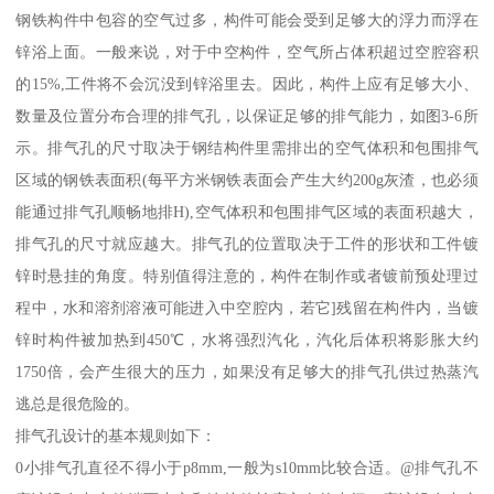
钢铁构件中包容的空气过多，构件可能会受到足够大的浮力而浮在
锌浴上面。一般来说，对于中空构件，空气所占体积超过空腔容积
的15%,工件将不会沉没到锌浴里去。因此，构件上应有足够大小、
数量及位置分布合理的排气孔，以保证足够的排气能力，如图3-6所
示。排气孔的尺寸取决于钢结构件里需排出的空气体积和包围排气
区域的钢铁表面积(每平方米钢铁表面会产生大约200g灰渣，也必须
能通过排气孔顺畅地排H),空气体积和包围排气区域的表面积越大，
排气孔的尺寸就应越大。排气孔的位置取决于工件的形状和工件镀
锌时悬挂的角度。特别值得注意的，构件在制作或者镀前预处理过
程中，水和溶剂溶液可能进入中空腔内，若它]残留在构件内，当镀
锌时构件被加热到450℃，水将强烈汽化，汽化后体积将影胀大约
1750倍，会产生很大的压力，如果没有足够大的排气孔供过热蒸汽
逃总是很危险的。
排气孔设计的基本规则如下：
0小排气孔直径不得小于p8mm,一般为s10mm比较合适。@排气孔不