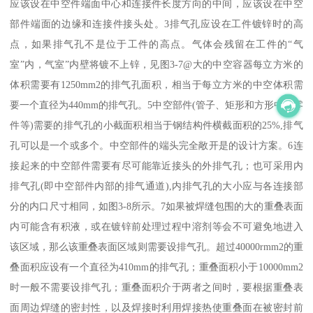
应该设在中空件端面中心和连接件长度方向的中间，应该设在中空
部件端面的边缘和连接件接头处。3排气孔应设在工件镀锌时的高
点，如果排气孔不是位于工件的高点。气体会残留在工件的“气
室”内，气室”内壁将镀不上锌，见图3-7@大的中空容器每立方米的
体积需要有1250mm2的排气孔面积，相当于每立方米的中空体积需
要一个直径为440mm的排气孔。5中空部件(管子、矩形和方形中空零
件等)需要的排气孔的小截面积相当于钢结构件横截面积的25%,排气
孔可以是一个或多个。中空部件的端头完全敞开是的设计方案。6连
接起来的中空部件需要有尽可能靠近接头的外排气孔；也可采用内
排气孔(即中空部件内部的排气通道),内排气孔的大小应与各连接部
分的内口尺寸相同，如图3-8所示。7如果被焊缝包围的大的重叠表面
内可能含有积液，或在镀锌前处理过程中溶剂等会不可避免地进入
该区域，那么该重叠表面区域则需要设排气孔。超过40000rmm2的重
叠面积应设有一个直径为410mm的排气孔；重叠面积小于10000mm2
时一般不需要设排气孔；重叠面积介于两者之间时，要根据重叠表
面周边焊缝的密封性，以及焊接时利用焊接热使重叠面在被密封前