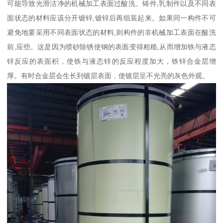
可能导致光滑洁净的机械加工表面过酸洗。铸件,乳制件以及不同表
面状态的材料应该分开镀锌,镀锌后再组装起来。如果同一构件不可
避免地要采用不同表面状态的材料,则构件的非机械加工表面在酸洗
前,应些。这是因为喷砂除锈使钢的表面变得粗糙,从而增加铁与液态
锌反应的表面积，使铁与液态锌的反应程度加大，铁锌合金层增
厚。有时合金层会生长到镀层表面，使镀层呈不光亮的灰色外观。