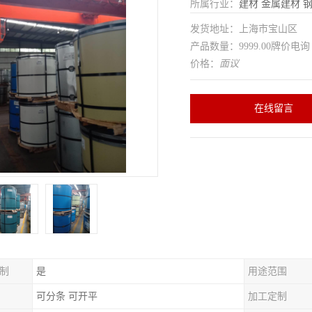
所属行业：
建材
金属建材
发货地址：上海市宝山区
产品数量：9999.00牌价电询
价格：
面议
在线留言
制
是
用途范围
可分条 可开平
加工定制