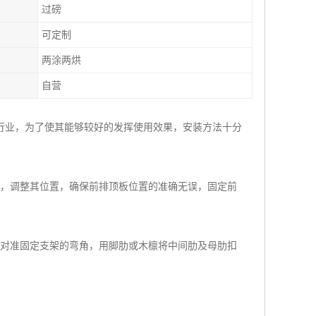
过磅
可定制
两涂两烘
自营
行业，为了使其能够较好的发挥使用效果，安装方法十分
定，调整其位置，确保前排顶板位置的准确无误，固定前
肋对准固定支架的弯角，用脚肋或木檩将中间肋及母肋扣