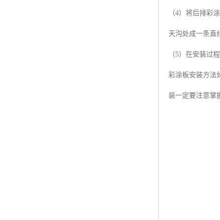
（4）将后排彩
天沟处成一条直
（5）在安装过
彩涂板安装方法
装一定要注意掌