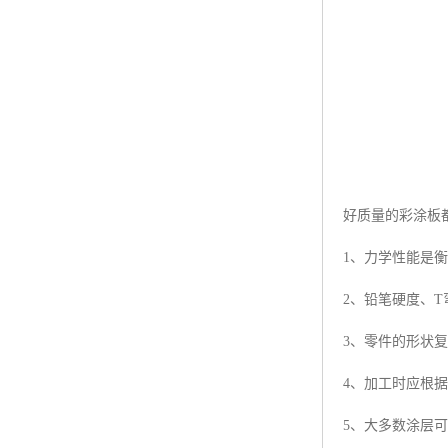
好质量的彩涂板
1、力学性能是
2、铅笔硬度、
3、零件的形状
4、加工时应根
5、大多数涂层