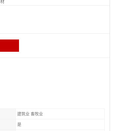
钢材
建筑业 畜牧业
是