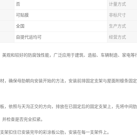
否
计量方式
可贴膜
非标尺寸
全国
生产方式
自提代运均可
经营方式
、美观和较好的防腐蚀性能，广泛应用于建筑、造船、车辆制造、家电等
板材，确保母肋朝向安装开始的方法，安装前排固定支架与屋面附檩条固
涂板，依照与天沟正交的方向，排放在已固定后的固定支架上，先将中间
，并检查是否完全扣紧。
定支架扣住已安装完毕的彩涂板公肋，安装在每一支架件上。